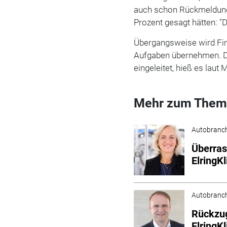
auch schon Rückmeldunge
Prozent gesagt hätten: "D
Übergangsweise wird Fi
Aufgaben übernehmen. D
eingeleitet, hieß es laut 
Mehr zum Them
Autobranc
Überras
ElringK
Autobranc
Rückzug
ElringK