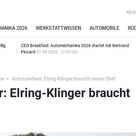
NEW
ANIKA 2026
WERKSTATTWISSEN
AUTOMOBILE
RÜ
lig
CEO Breakfast: Automechanika 2026 startet mit Bertrand
Piccard
07.08.2026, 12:05 Uhr
he
Autozulieferer: Elring-Klinger braucht neuen Chef
r: Elring-Klinger braucht