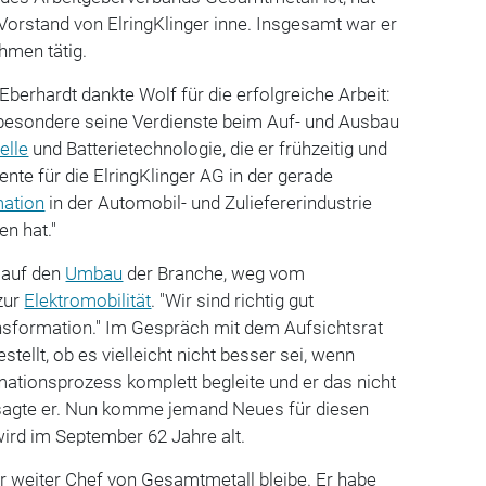
 Vorstand von ElringKlinger inne. Insgesamt war er
hmen tätig.
Eberhardt dankte Wolf für die erfolgreiche Arbeit:
besondere seine Verdienste beim Auf- und Ausbau
elle
und Batterietechnologie, die er frühzeitig und
nte für die ElringKlinger AG in der gerade
mation
in der Automobil- und Zuliefererindustrie
en hat."
t auf den
Umbau
der Branche, weg vom
zur
Elektromobilität
. "Wir sind richtig gut
ansformation." Im Gespräch mit dem Aufsichtsrat
stellt, ob es vielleicht nicht besser sei, wenn
ationsprozess komplett begleite und er das nicht
sagte er. Nun komme jemand Neues für diesen
ird im September 62 Jahre alt.
er weiter Chef von Gesamtmetall bleibe. Er habe