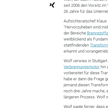
seit 2006 den Vorsitz im
26 Jahre für das Unterne
Aufsichtsratschef Klaus 
"Hervorzuheben sind ins
der Bereiche
Brennstoffz
weitblickend als Fundame
stattfindenden
Transfor
erkannt und vorangetrieb
Wolf verwies in Stuttgar
Verbrennungsmotor
hin 
vorbereitet für diese Tr
habe er dann die Frage ge
jemand diesen Transform
noch drei Jahre mache, 
längeren Prozess. Wolf w
Wolf sagte ferner, dass 