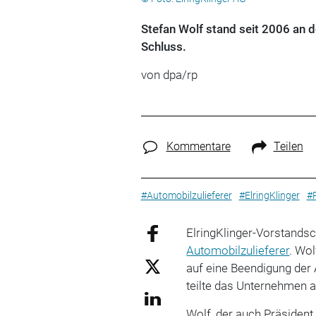
Stefan Wolf stand seit 2006 an d
Schluss.
von dpa/rp
Kommentare
Teilen
#Automobilzulieferer
#ElringKlinger
#P
ElringKlinger-Vorstands
Automobilzulieferer
. Wol
auf eine Beendigung der 
teilte das Unternehmen a
Wolf, der auch Präsident