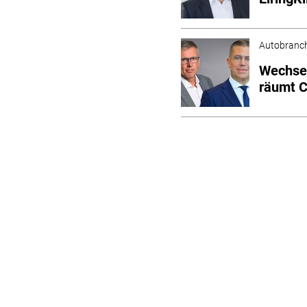
Autobranc
Wechsel
räumt 