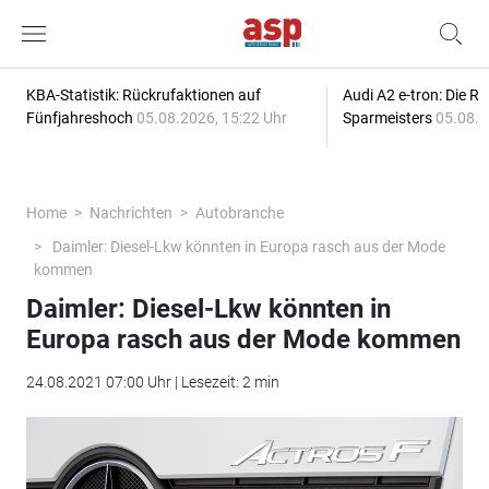
KBA-Statistik: Rückrufaktionen auf
Audi A2 e-tron: Die R
Fünfjahreshoch
05.08.2026, 15:22 Uhr
Sparmeisters
05.08.2
Home
Nachrichten
Autobranche
Daimler: Diesel-Lkw könnten in Europa rasch aus der Mode
kommen
Daimler: Diesel-Lkw könnten in
Europa rasch aus der Mode kommen
24.08.2021 07:00 Uhr | Lesezeit: 2 min