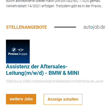
durch akkreditierte Stellen nach DIN EN ISO/IEC 17025 gemäß
Verkehrsblatt 14/2021 erfolgen. Trotzdem gibt es in der Praxis...
STELLENANGEBOTE
Assistenz der Aftersales-
Leitung(m/w/d) - BMW & MINI
Oldenburg (Oldb);Westerstede;Wiefelstede;Wilhelmshaven;Jever
weitere Jobs
Anzeige schalten