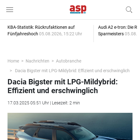
KBA-Statistik: Rückrufaktionen auf
Audi A2 e-tron: Die R
Fünfjahreshoch
05.08.2026, 15:22 Uhr
Sparmeisters
05.08.2
Home
Nachrichten
Autobranche
Dacia Bigster mit LPG-Mildybrid: Effizient und erschwinglich
Dacia Bigster mit LPG-Mildybrid:
Effizient und erschwinglich
17.03.2025 05:51 Uhr | Lesezeit: 2 min