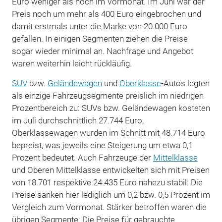
Euro weniger als noch im Vormonat. Im Juni war der
Preis noch um mehr als 400 Euro eingebrochen und
damit erstmals unter die Marke von 20.000 Euro
gefallen. In einigen Segmenten ziehen die Preise
sogar wieder minimal an. Nachfrage und Angebot
waren weiterhin leicht rückläufig.
SUV
bzw.
Geländewagen
und
Oberklasse
-Autos legten
als einzige Fahrzeugsegmente preislich im niedrigen
Prozentbereich zu: SUVs bzw. Geländewagen kosteten
im Juli durchschnittlich 27.744 Euro,
Oberklassewagen wurden im Schnitt mit 48.714 Euro
bepreist, was jeweils eine Steigerung um etwa 0,1
Prozent bedeutet. Auch Fahrzeuge der
Mittelklasse
und Oberen Mittelklasse entwickelten sich mit Preisen
von 18.701 respektive 24.435 Euro nahezu stabil: Die
Preise sanken hier lediglich um 0,2 bzw. 0,5 Prozent im
Vergleich zum Vormonat. Stärker betroffen waren die
übrigen Segmente: Die Preise für gebrauchte