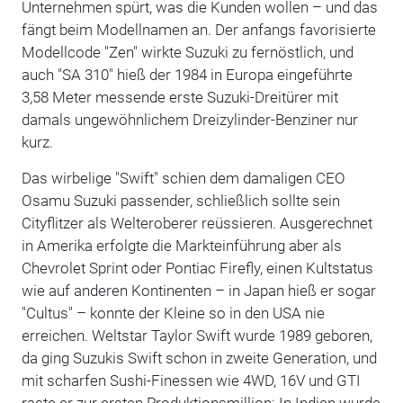
Unternehmen spürt, was die Kunden wollen – und das
fängt beim Modellnamen an. Der anfangs favorisierte
Modellcode "Zen" wirkte Suzuki zu fernöstlich, und
auch "SA 310" hieß der 1984 in Europa eingeführte
3,58 Meter messende erste Suzuki-Dreitürer mit
damals ungewöhnlichem Dreizylinder-Benziner nur
kurz.
Das wirbelige "Swift" schien dem damaligen CEO
Osamu Suzuki passender, schließlich sollte sein
Cityflitzer als Welteroberer reüssieren. Ausgerechnet
in Amerika erfolgte die Markteinführung aber als
Chevrolet Sprint oder Pontiac Firefly, einen Kultstatus
wie auf anderen Kontinenten – in Japan hieß er sogar
"Cultus" – konnte der Kleine so in den USA nie
erreichen. Weltstar Taylor Swift wurde 1989 geboren,
da ging Suzukis Swift schon in zweite Generation, und
mit scharfen Sushi-Finessen wie 4WD, 16V und GTI
raste er zur ersten Produktionsmillion: In Indien wurde