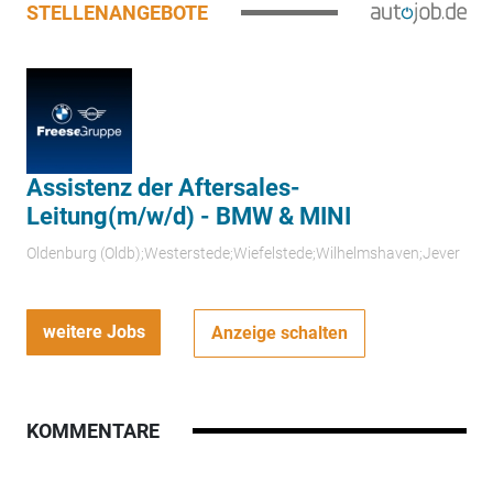
STELLENANGEBOTE
Assistenz der Aftersales-
Leitung(m/w/d) - BMW & MINI
Oldenburg (Oldb);Westerstede;Wiefelstede;Wilhelmshaven;Jever
weitere Jobs
Anzeige schalten
KOMMENTARE