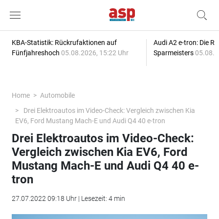
KBA-Statistik: Rückrufaktionen auf
Audi A2 e-tron: Die R
Fünfjahreshoch
05.08.2026, 15:22 Uhr
Sparmeisters
05.08.2
Home
Automobile
Drei Elektroautos im Video-Check: Vergleich zwischen Kia
EV6, Ford Mustang Mach-E und Audi Q4 40 e-tron
Drei Elektroautos im Video-Check:
Vergleich zwischen Kia EV6, Ford
Mustang Mach-E und Audi Q4 40 e-
tron
27.07.2022 09:18 Uhr | Lesezeit: 4 min