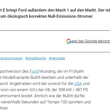
E bringt Ford außerdem den Mach 1 auf den Markt. Der is
 zum ökologisch korrekten Null-Emissions-Stromer.
asp bei Google bevor
persportwagen
#Modellpolitik
#Hersteller
Sportversion des
Ford
Mustang, die im Frühjahr
e Modellvariante Bullitt beerben und unterhalb der
wird. Angetrieben wird die vorerst für die
USA
und
ion von einem 5,0-Liter-V8, der 358 kW / 487 PS
moment leistet. Ähnlich wie der Bullitt dürfte
d viereinhalb Sekunden auf Tempo 100 sprinten und
hren.