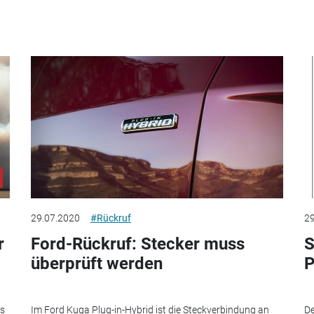
29.07.2020
#Rückruf
29
r
Ford-Rückruf: Stecker muss
S
überprüft werden
P
es
Im Ford Kuga Plug-in-Hybrid ist die Steckverbindung an
De