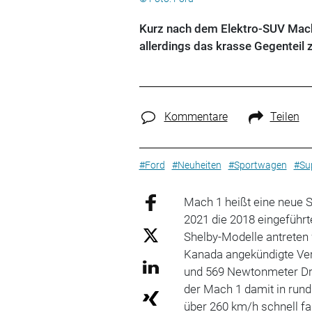
Kurz nach dem Elektro-SUV Mach 
allerdings das krasse Gegenteil
Kommentare
Teilen
#Ford
#Neuheiten
#Sportwagen
#Su
Mach 1 heißt eine neue 
2021 die 2018 eingeführt
Shelby-Modelle antreten 
Kanada angekündigte Vers
und 569 Newtonmeter Dreh
der Mach 1 damit in run
über 260 km/h schnell fa