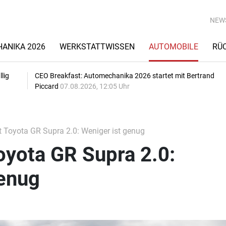
NEW
ANIKA 2026
WERKSTATTWISSEN
AUTOMOBILE
RÜ
lig
CEO Breakfast: Automechanika 2026 startet mit Bertrand
Piccard
07.08.2026, 12:05 Uhr
 Toyota GR Supra 2.0: Weniger ist genug
oyota GR Supra 2.0:
genug