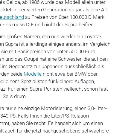
s Celica, ab 1986 wurde das Modell allein unter
et, in der vierten Generation sogar als eine Art
eutschland
zu Preisen von über 100.000 D-Mark.
er - es muss DIE und nicht der Supra heißen.
 zum großen Namen, den nun wieder ein Toyota-
en Supra ist allerdings einiges anders, im Vergleich
t sie mit Basispreisen von unter 50.000 Euro
n und das Coupé hat eine Schwester, die auf den
 im Gegensatz zur Japanerin ausschließlich als
erden beide
Modelle
nicht etwa bei BMW oder
ei einem Spezialisten für kleinere Auflagen,
az. Für einen Supra-Puristen vielleicht schon fast
 Sei's drum.
ra nur eine einzige Motorisierung, einen 3,0-Liter-
340 PS. Falls Ihnen die Liter/PS-Relation
mmt, haben Sie recht: Es handelt sich um einen
ilt auch für die jetzt nachgeschobene schwächere