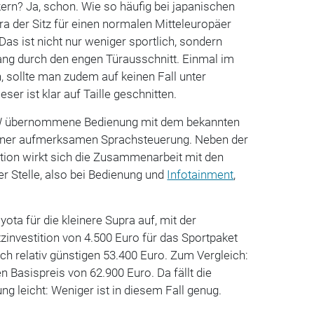
rn? Ja, schon. Wie so häufig bei japanischen
pra der Sitz für einen normalen Mitteleuropäer
Das ist nicht nur weniger sportlich, sondern
ng durch den engen Türausschnitt. Einmal im
ollte man zudem auf keinen Fall unter
eser ist klar auf Taille geschnitten.
MW übernommene Bedienung mit dem bekannten
einer aufmerksamen Sprachsteuerung. Neben der
ion wirkt sich die Zusammenarbeit mit den
er Stelle, also bei Bedienung und
Infotainment
,
yota für die kleinere Supra auf, mit der
investition von 4.500 Euro für das Sportpaket
h relativ günstigen 53.400 Euro. Zum Vergleich:
n Basispreis von 62.900 Euro. Da fällt die
g leicht: Weniger ist in diesem Fall genug.