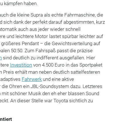
h zu kämpfen haben.
uch die kleine Supra als echte Fahrmaschine, die
nd sich dank der perfekt darauf abgestimmten, kurz
tomatik auch aus jeder wieder schnell
ere und leichtere Motor lastet spürbar leichter auf
 größeres Pendant – die Gewichtsverteilung auf
dealen 50:50. Zum Fahrspaß passt die präzise
n
sind deutlich zu indifferent ausgefallen. Hier
itere
Investition
von 4.500 Euro in das Sportpaket
en Preis erhält man neben deutlich sattelfesteren
 adaptives
Fahrwerk
und eine aktive
ür die Ohren ein JBL-Soundsystem dazu. Letzteres
an mit schöner Musik den eh eher blassen Sound
kt. An dieser Stelle war Toyota sichtlich zu
ntiert