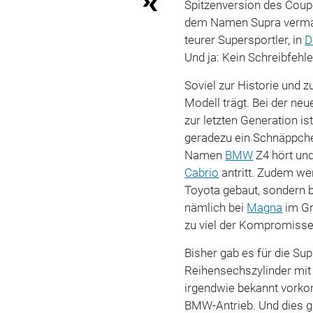
Spitzenversion des Coupé
dem Namen Supra vermarkt
teurer Supersportler, in
D
Und ja: Kein Schreibfehl
Soviel zur Historie und
Modell trägt. Bei der neu
zur letzten Generation is
geradezu ein Schnäppche
Namen
BMW
Z4 hört und
Cabrio
antritt. Zudem w
Toyota gebaut, sondern b
nämlich bei
Magna
im Gr
zu viel der Kompromisse.
Bisher gab es für die Sup
Reihensechszylinder mit 
irgendwie bekannt vorko
BMW-Antrieb. Und dies g