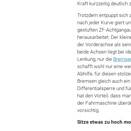
Kraft kurzzeitig deutlic
Trotzdem entpuppt sich a
nach jeder Kurve giert u
gestuften ZF-Achtgangau
herausarbeitet. Der klein
der Vorderachse als sein
beide Achsen liegt bei i
Lenkung, nur die
Bremse
schafft wohl nur eine we
Abhilfe, für diesen stolz
Bremsen gleich auch ein
Differentialsperre und f
hat den Vorteil, dass m
der Fahrmaschine überdec
vorsichtig.
Sitze etwas zu hoch mo