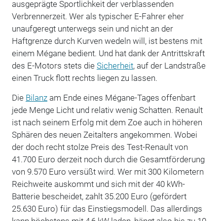
ausgeprägte Sportlichkeit der verblassenden
Verbrennerzeit. Wer als typischer E-Fahrer eher
unaufgeregt unterwegs sein und nicht an der
Haftgrenze durch Kurven wedeln will, ist bestens mit
einem Mégane bedient. Und hat dank der Antrittskraft
des E-Motors stets die
Sicherheit
, auf der Landstraße
einen Truck flott rechts liegen zu lassen.
Die
Bilanz
am Ende eines Mégane-Tages offenbart
jede Menge Licht und relativ wenig Schatten. Renault
ist nach seinem Erfolg mit dem Zoe auch in höheren
Sphären des neuen Zeitalters angekommen. Wobei
der doch recht stolze Preis des Test-Renault von
41.700 Euro derzeit noch durch die Gesamtförderung
von 9.570 Euro versüßt wird. Wer mit 300 Kilometern
Reichweite auskommt und sich mit der 40 kWh-
Batterie bescheidet, zahlt 35.200 Euro (gefördert
25.630 Euro) für das Einstiegsmodell. Das allerdings
kann höchstens mit 4,6 kW laden, hängt also bis zu 10