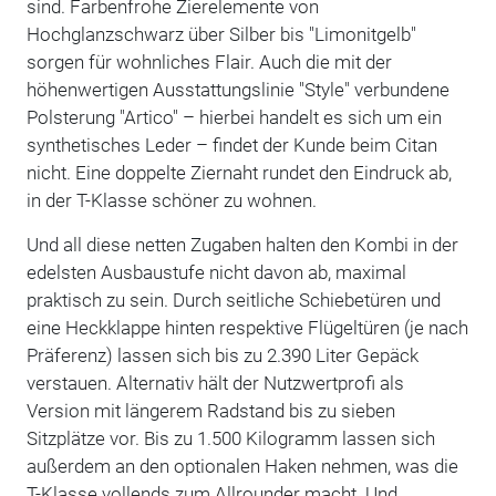
sind. Farbenfrohe Zierelemente von
Hochglanzschwarz über Silber bis "Limonitgelb"
sorgen für wohnliches Flair. Auch die mit der
höhenwertigen Ausstattungslinie "Style" verbundene
Polsterung "Artico" – hierbei handelt es sich um ein
synthetisches Leder – findet der Kunde beim Citan
nicht. Eine doppelte Ziernaht rundet den Eindruck ab,
in der T-Klasse schöner zu wohnen.
Und all diese netten Zugaben halten den Kombi in der
edelsten Ausbaustufe nicht davon ab, maximal
praktisch zu sein. Durch seitliche Schiebetüren und
eine Heckklappe hinten respektive Flügeltüren (je nach
Präferenz) lassen sich bis zu 2.390 Liter Gepäck
verstauen. Alternativ hält der Nutzwertprofi als
Version mit längerem Radstand bis zu sieben
Sitzplätze vor. Bis zu 1.500 Kilogramm lassen sich
außerdem an den optionalen Haken nehmen, was die
T-Klasse vollends zum Allrounder macht. Und