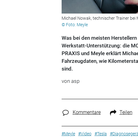
Michael Nowak, technischer Trainer bei 
© Foto: Meyle
Was bei den meisten Herstellern 
Werkstatt-Unterstützung: die MC
PRAXIS und Meyle erklärt Michae
Fahrzeugdaten, wie Kilometersta
sind.
von
asp
Kommentare
Teilen
#Meyle
#Video
#Tesla
#Diagnoseger