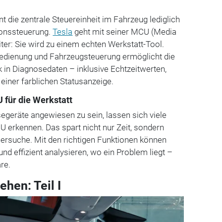
ent die zentrale Steuereinheit im Fahrzeug lediglich
ionssteuerung.
Tesla
geht mit seiner MCU (Media
iter: Sie wird zu einem echten Werkstatt-Tool.
edienung und Fahrzeugsteuerung ermöglicht die
k in Diagnosedaten – inklusive Echtzeitwerten,
 einer farblichen Statusanzeige.
 für die Werkstatt
segeräte angewiesen zu sein, lassen sich viele
CU erkennen. Das spart nicht nur Zeit, sondern
lersuche. Mit den richtigen Funktionen können
und effizient analysieren, wo ein Problem liegt –
re.
hen: Teil I