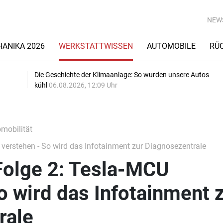
NEW
ANIKA 2026
WERKSTATTWISSEN
AUTOMOBILE
RÜ
Die Geschichte der Klimaanlage: So wurden unsere Autos
kühl
06.08.2026, 12:09 Uhr
omobilität
 verstehen - So wird das Infotainment zur Diagnosezentrale
Folge 2: Tesla-MCU
o wird das Infotainment 
rale