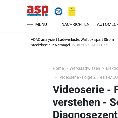
MENÜ
NACHRICHTEN
AUTOMECH
ADAC analysiert Ladeverluste: Wallbox spart Strom,
Steckdose nur Notnagel
06.08.2026, 14:17 Uhr
Home
Werkstattwissen
Elektr
Videoserie - Folge 2: Tesla-MCU
Videoserie - 
verstehen - S
Diagnosezent