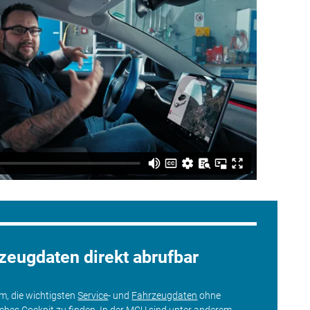
rzeugdaten direkt abrufbar
um, die wichtigsten
Service
- und
Fahrzeugdaten
ohne
sches Cockpit zu finden. In der MCU sind unter anderem