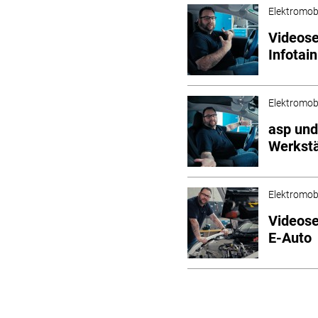
Elektromobi
Videose
Infotai
Elektromobi
asp und
Werkstä
Elektromobi
Videose
E-Auto