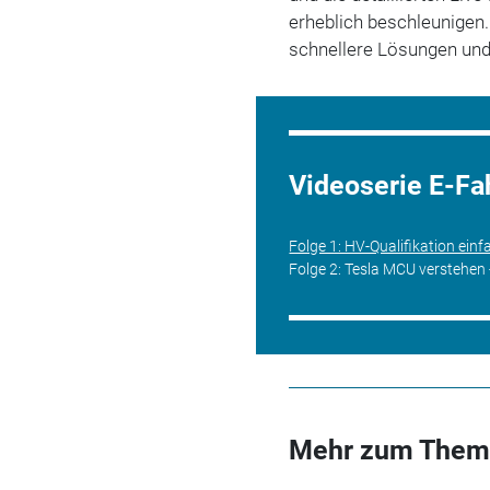
erheblich beschleunigen
schnellere Lösungen und
Videoserie E-Fa
Folge 1: HV-Qualifikation einf
Folge 2: Tesla MCU verstehen - 
Mehr zum Them