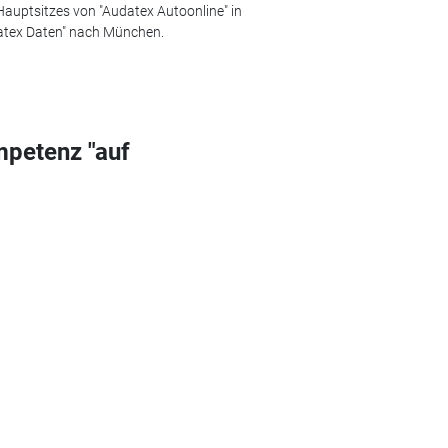
auptsitzes von "Audatex Autoonline" in
atex Daten" nach München.
petenz "auf