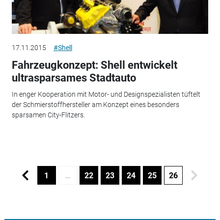
17.11.2015
#Shell
Fahrzeugkonzept: Shell entwickelt
ultrasparsames Stadtauto
In enger Kooperation mit Motor- und Designspezialisten tüftelt
der Schmierstoffhersteller am Konzept eines besonders
sparsamen City-Flitzers.
1
…
22
23
24
25
26