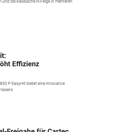
n und die klassische N-Felge in mehreren
t:
ht Effizienz
 P EasyHit bietet eine innovative
nlasers.
l-Freigabe für Cartec