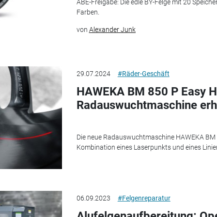
ABE-Freigabe: Die edle BY-Felge mit 20 Speiche
Farben.
von
Alexander Junk
29.07.2024
#Räder-Geschäft
HAWEKA BM 850 P Easy Hi
Radauswuchtmaschine erhö
Die neue Radauswuchtmaschine HAWEKA BM 850
Kombination eines Laserpunkts und eines Linie
06.09.2023
#Felgenreparatur
Alufelgenaufbereitung: Ope