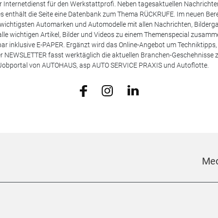
 Internetdienst für den Werkstattprofi. Neben tagesaktuellen Nachricht
les enthält die Seite eine Datenbank zum Thema RÜCKRUFE. Im neuen B
e wichtigsten Automarken und Automodelle mit allen Nachrichten, Bilderga
lle wichtigen Artikel, Bilder und Videos zu einem Themenspecial zusamm
rufbar inklusive E-PAPER. Ergänzt wird das Online-Angebot um Techniktipp
ser NEWSLETTER fasst werktäglich die aktuellen Branchen-Geschehnisse
m Jobportal von AUTOHAUS, asp AUTO SERVICE PRAXIS und Autoflotte.
Med