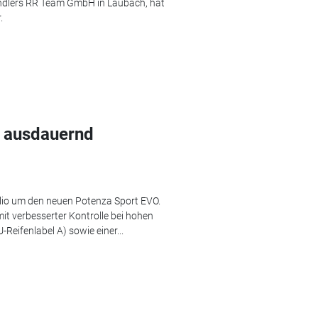
ändlers RR Team GmbH in Laubach, hat
.
d ausdauernd
lio um den neuen Potenza Sport EVO.
it verbesserter Kontrolle bei hohen
Reifenlabel A) sowie einer...