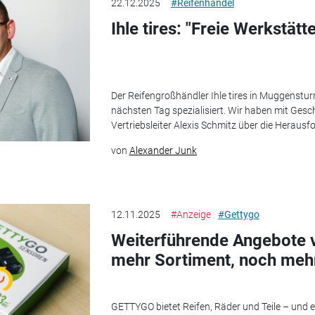
22.12.2025
#Reifenhandel
Ihle tires: "Freie Werkstät
Der Reifengroßhändler Ihle tires in Muggenstur
nächsten Tag spezialisiert. Wir haben mit Gesc
Vertriebsleiter Alexis Schmitz über die Heraus
von
Alexander Junk
12.11.2025
#Anzeige
#Gettygo
Weiterführende Angebote
mehr Sortiment, noch meh
GETTYGO bietet Reifen, Räder und Teile – und 