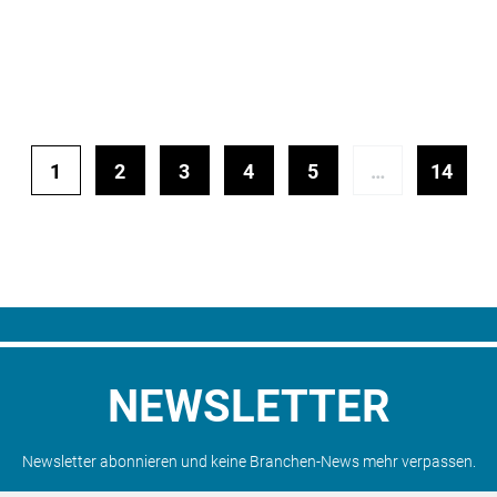
1
2
3
4
5
…
14
NEWSLETTER
Newsletter abonnieren und keine Branchen-News mehr verpassen.