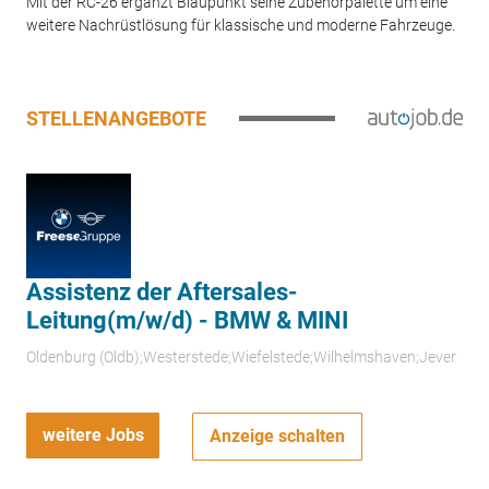
Mit der RC-26 ergänzt Blaupunkt seine Zubehörpalette um eine
weitere Nachrüstlösung für klassische und moderne Fahrzeuge.
STELLENANGEBOTE
Assistenz der Aftersales-
Leitung(m/w/d) - BMW & MINI
Oldenburg (Oldb);Westerstede;Wiefelstede;Wilhelmshaven;Jever
weitere Jobs
Anzeige schalten