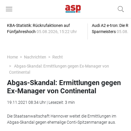
KBA-Statistik: Rückrufaktionen auf
Audi A2 e-tron: Die R
Fünfjahreshoch
05.08.2026, 15:22 Uhr
Sparmeisters
05.08.2
Home
Nachrichten
Recht
Abgas-Skandal: Ermittlungen gegen Ex-Manager von
Continental
Abgas-Skandal: Ermittlungen gegen
Ex-Manager von Continental
19.11.2021 08:34 Uhr | Lesezeit: 3 min
Die Staatsanwaltschaft Hannover weitet die Ermittlungen im
Abgas-Skandal gegen ehemalige Conti-Spitzenmanager aus.