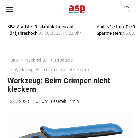
KBA-Statistik: Rückrufaktionen auf
Audi A2 e-tron: Die R
Fünfjahreshoch
05.08.2026, 15:22 Uhr
Sparmeisters
05.08.2
Home
Nachrichten
Produkte
Werkzeug: Beim Crimpen nicht kleckern
Werkzeug: Beim Crimpen nicht
kleckern
15.02.2023 11:00 Uhr | Lesezeit: 2 min