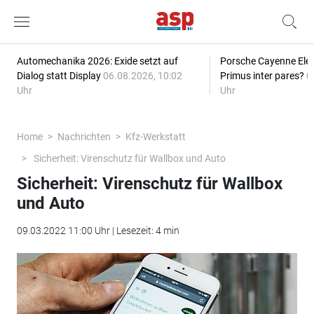
Automechanika 2026: Exide setzt auf
Porsche Cayenne Elec
Dialog statt Display
06.08.2026, 10:02
Primus inter pares?
0
Uhr
Uhr
Home
Nachrichten
Kfz-Werkstatt
Sicherheit: Virenschutz für Wallbox und Auto
Sicherheit: Virenschutz für Wallbox
und Auto
09.03.2022 11:00 Uhr | Lesezeit: 4 min