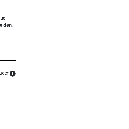
eue
eiden.
zugen