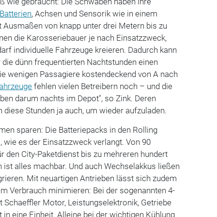
oß wie gebraucht: Die Schwaben haben ihre
Batterien
, Achsen und Sensorik wie in einem
t Ausmaßen von knapp unter drei Metern bis zu
en die Karosseriebauer je nach Einsatzzweck,
arf individuelle Fahrzeuge kreieren. Dadurch kann
r die dünn frequentierten Nachtstunden einen
 die wenigen Passagiere kostendeckend von A nach
fahrzeuge
fehlen vielen Betreibern noch – und die
iben darum nachts im Depot", so Zink. Deren
n diese Stunden ja auch, um wieder aufzuladen.
en sparen: Die Batteriepacks in den Rolling
, wie es der Einsatzzweck verlangt. Von 90
r den City-Paketdienst bis zu mehreren hundert
n ist alles machbar. Und auch Wechselakkus ließen
egrieren. Mit neuartigen Antrieben lässt sich zudem
m Verbrauch minimieren: Bei der sogenannten 4-
t Schaeffler Motor, Leistungselektronik, Getriebe
 eine Einheit. Alleine bei der wichtigen Kühlung