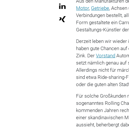
Aus den Manufakturen d
Motor
,
Getriebe
, Achsen
Verbindungen bestellt, 
Form gestaltete ein Carr
Gestaltungs-Künstler de
Derzeit leben wir wieder
haben gute Chancen auf e
Zink. Der
Vorstand
Autom
setzt nämlich genau auf
Allerdings nicht für mär
sind etwa Ride-sharing-
oder die guten alten Stad
Für solche Großkunden m
sogenanntes Rolling Chas
kommenden Jahren rechne
einer skandinavischen Me
aussieht, beherbergt dab