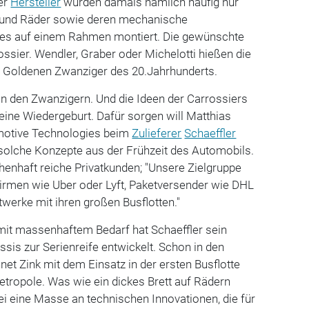
er
Hersteller
wurden damals nämlich häufig nur
 und Räder sowie deren mechanische
alles auf einem Rahmen montiert. Die gewünschte
ossier. Wendler, Graber oder Michelotti hießen die
r Goldenen Zwanziger des 20.Jahrhunderts.
 in den Zwanzigern. Und die Ideen der Carrossiers
ine Wiedergeburt. Dafür sorgen will Matthias
otive Technologies beim
Zulieferer
Schaeffler
 solche Konzepte aus der Frühzeit des Automobils.
chenhaft reiche Privatkunden; "Unsere Zielgruppe
Firmen wie Uber oder Lyft, Paketversender wie DHL
twerke mit ihren großen Busflotten."
it massenhaftem Bedarf hat Schaeffler sein
sis zur Serienreife entwickelt. Schon in den
t Zink mit dem Einsatz in der ersten Busflotte
tropole. Was wie ein dickes Brett auf Rädern
ei eine Masse an technischen Innovationen, die für