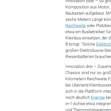
Innovation zwei – So gr
Komposition aus Motor,
Baukasten aufgebaut. Mi
sechs Metern Länge könn
Reichweite
oder Platzbed
etwa ein Busbetreiber fü
Kleinbus einsetzen, der
B bringt. "Solche
Elektro
großen Elektrobusse ble
Riesenbatterien brauche
Innovation drei – Zusamm
Chassis sind nur so groß
Kilometern Reichweite fü
bei Überland-Kleinbusse
sich in die Plattform int
noch deutlich
Energie
bei
in-1-Achse etwa integrier
und Thermomanagement in