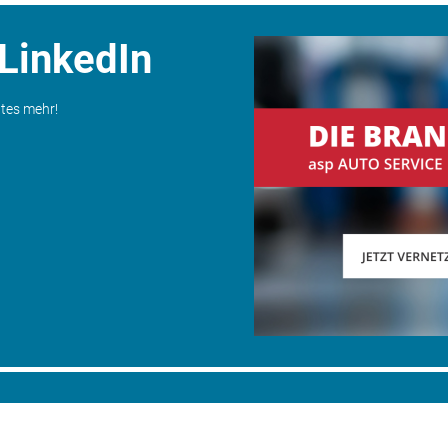
 LinkedIn
ates mehr!