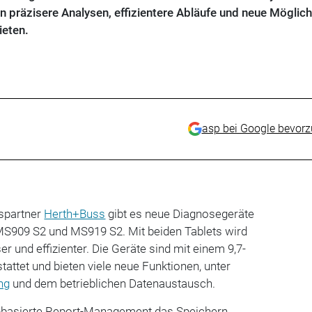
 präzisere Analysen, effizientere Abläufe und neue Möglich
ieten.
asp bei Google bevor
spartner
Herth+Buss
gibt es neue Diagnosegeräte
MS909 S2 und MS919 S2. Mit beiden Tablets wird
r und effizienter. Die Geräte sind mit einem 9,7-
attet und bieten viele neue Funktionen, unter
ng
und dem betrieblichen Datenaustausch.
-basierte Report-Management das Speichern,