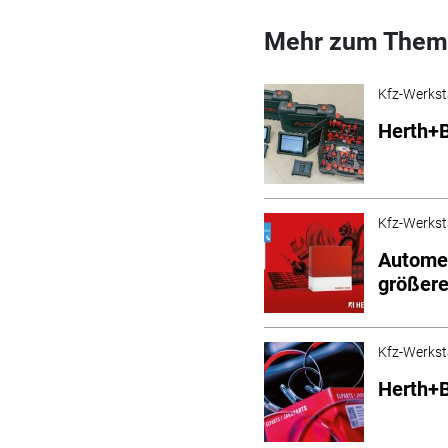
Mehr zum Them
Kfz-Werkst
Herth+B
Kfz-Werkst
Automec
größer
Kfz-Werkst
Herth+B