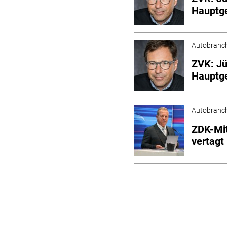
Hauptge
Autobranc
ZVK: Jü
Hauptge
Autobranc
ZDK-Mi
vertagt