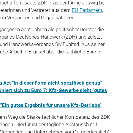
schaffen", sagte ZDK-Präsident Arne Joswig bei
eterinnen und Vertreter aus dem
EU-Parlament
,
on Verbänden und Organisationen.
gangenen acht Jahren als politischer Berater die
erbands Deutsches Handwerk (ZDH) und zuletzt
und Handwerksverbands SMEunited. Aus seiner
sche Arbeit in Brüssel über die fachliche Ebene
 Act "in dieser Form nicht spezifisch genug"
niert sich zu Euro 7: Kfz-Gewerbe sieht "gutes
 "Ein gutes Ergebnis für unsere Kfz-Betriebe
"
urzem Weg die Stärke fachlicher Kompetenz des ZDK
bringen. Hierfür ist der tägliche Austausch mit
, Verbänden und Unternehmen vor Ort unerlässlich",