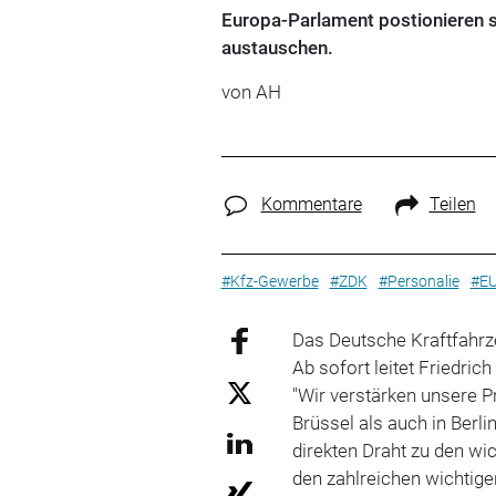
Europa-Parlament postionieren 
austauschen.
von AH
Kommentare
Teilen
#Kfz-Gewerbe
#ZDK
#Personalie
#E
Das Deutsche Kraftfahr
Ab sofort leitet Friedri
"Wir verstärken unsere 
Brüssel als auch in Berli
direkten Draht zu den wi
den zahlreichen wichtig