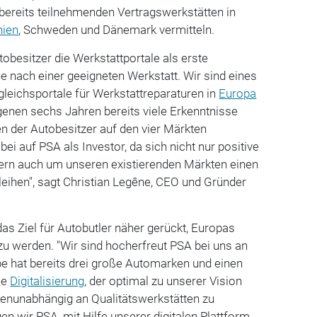
bereits teilnehmenden Vertragswerkstätten in
nien
, Schweden und Dänemark vermitteln.
besitzer die Werkstattportale als erste
he nach einer geeigneten Werkstatt. Wir sind eines
rgleichsportale für Werkstattreparaturen in
Europa
genen sechs Jahren bereits viele Erkenntnisse
en der Autobesitzer auf den vier Märkten
i auf PSA als Investor, da sich nicht nur positive
ern auch um unseren existierenden Märkten einen
ihen", sagt Christian Legêne, CEO und Gründer
as Ziel für Autobutler näher gerückt, Europas
zu werden. "Wir sind hocherfreut PSA bei uns an
e hat bereits drei große Automarken und einen
ie
Digitalisierung
, der optimal zu unserer Vision
kenunabhängig an Qualitätswerkstätten zu
gen wir PSA, mit Hilfe unserer digitalen Plattform,