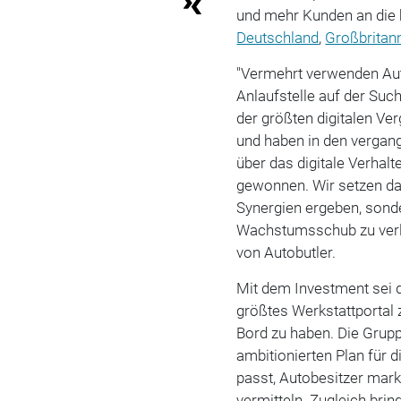
und mehr Kunden an die 
Deutschland
,
Großbritan
"Vermehrt verwenden Auto
Anlaufstelle auf der Suc
der größten digitalen Ve
und haben in den vergan
über das digitale Verhalt
gewonnen. Wir setzen dabe
Synergien ergeben, sond
Wachstumsschub zu verle
von Autobutler.
Mit dem Investment sei d
größtes Werkstattportal 
Bord zu haben. Die Grupp
ambitionierten Plan für d
passt, Autobesitzer mar
vermitteln. Zugleich brin