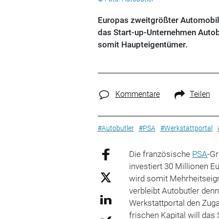
Europas zweitgrößter Automobilhe
das Start-up-Unternehmen Autobut
somit Haupteigentümer.
Kommentare
Teilen
#Autobutler
#PSA
#Werkstattportal
Die französische
PSA
-G
investiert 30 Millionen Eu
wird somit Mehrheitseig
verbleibt Autobutler de
Werkstattportal den Zu
frischen Kapital will da