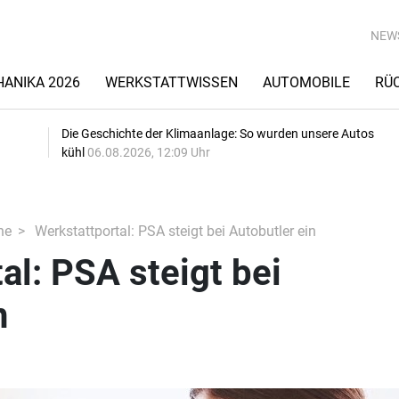
NEW
ANIKA 2026
WERKSTATTWISSEN
AUTOMOBILE
RÜ
Die Geschichte der Klimaanlage: So wurden unsere Autos
kühl
06.08.2026, 12:09 Uhr
he
Werkstattportal: PSA steigt bei Autobutler ein
al: PSA steigt bei
n