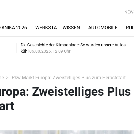
NEW
ANIKA 2026
WERKSTATTWISSEN
AUTOMOBILE
RÜ
Die Geschichte der Klimaanlage: So wurden unsere Autos
kühl
06.08.2026, 12:09 Uhr
he
Pkw-Markt Europa: Zweistelliges Plus zum Herbststart
opa: Zweistelliges Plus
art