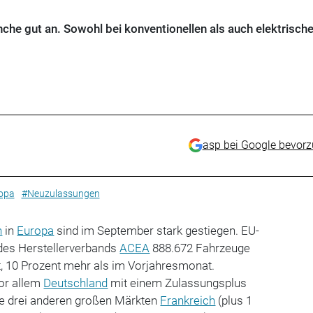
nche gut an. Sowohl bei konventionellen als auch elektrisch
asp bei Google bevor
opa
#Neuzulassungen
n
in
Europa
sind im September stark gestiegen. EU-
des Herstellerverbands
ACEA
888.672 Fahrzeuge
lt, 10 Prozent mehr als im Vorjahresmonat.
or allem
Deutschland
mit einem Zulassungsplus
die drei anderen großen Märkten
Frankreich
(plus 1