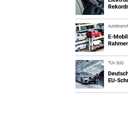
Rekord
Autobranc
E-Mobil
Rahmen
TÜV SÜD
Deutsch
EU-Schn