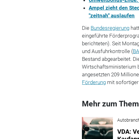
Ampel zieht den Stec
"zeitnah" auslaufen
Die
Bundesregierung
hat
eingeführte Förderprog
berichteten). Seit Mont
und Ausfuhrkontrolle (
B
Bestand abgearbeitet. Die
Wirtschaftsministerium b
angesetzten 209 Millione
Förderung
mit sofortiger
Mehr zum Them
Autobranc
VDA: Ve
Kaufanr