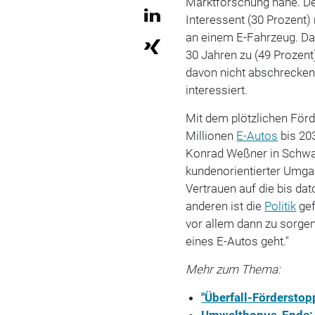
Marktforschung nahe. Dem
Interessent (30 Prozent)
an einem E-Fahrzeug. Das
30 Jahren zu (49 Prozent
davon nicht abschrecken
interessiert.
Mit dem plötzlichen Förd
Millionen
E-Autos
bis 203
Konrad Weßner in Schwaig
kundenorientierter Umgan
Vertrauen auf die bis da
anderen ist die
Politik
gef
vor allem dann zu sorge
eines E-Autos geht."
Mehr zum Thema:
"Überfall-Förderstop
Umweltbonus-Ende: D