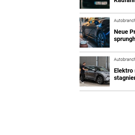
Autobranc
Neue Pr
sprungh
Autobranc
Elektro
stagnie