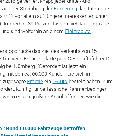
zufolge verliert knapp jeder dritte Auto-
 nach der Streichung der
Förderung
das Interesse
 trifft vor allem auf jüngere Interessenten unter
). Immerhin: 39 Prozent lassen sich laut Umfrage
 und sind weiterhin an einem
Elektroauto
erstopp rücke das Ziel des Verkaufs von 15
0 in weite Ferne, erklärte puls Geschäftsführer Dr.
 bei Nürnberg. "Gefordert ist jetzt ein
g mit den ca. 60.000 Kunden, die sich im
to zugesagte
Prämie
ein
E-Auto
bestellt haben. Zum
ordert, künftig für verlässliche Rahmenbedingen
n, wenn es um größere Anschaffungen wie die
p": Rund 60.000 Fahrzeuge betroffen
iese Hersteller springen ein