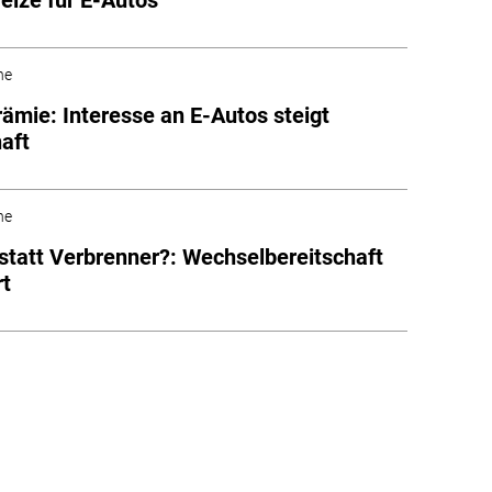
he
ämie: Interesse an E-Autos steigt
aft
he
 statt Verbrenner?: Wechselbereitschaft
rt