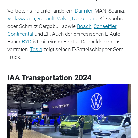
Vertreten sind unter anderem
Daimler
, MAN, Scania,
Volkswagen
,
Renault
,
Volvo
,
Iveco
,
Ford
, Kässbohrer
oder Schmitz Cargobull sowie
Bosch
,
Schaeffler
,
Continental
und ZF. Auch der chinesischen E-Auto-
Bauer
BYD
ist mit einem Elektro-Doppeldeckerbus
vertreten,
Tesla
zeigt seinen E-Sattelschlepper Semi
Truck.
IAA Transportation 2024