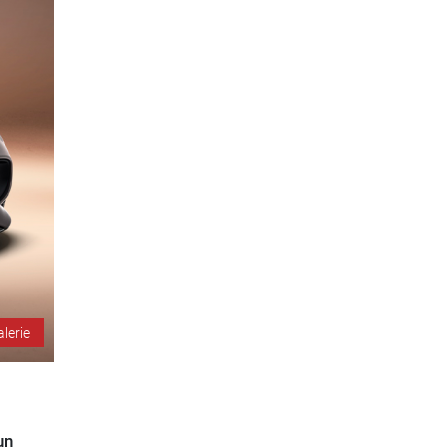
alerie
un