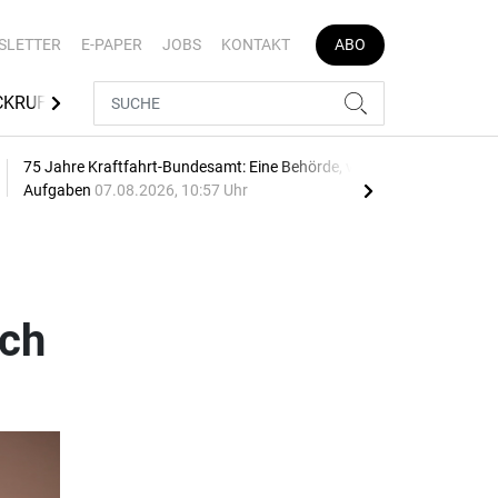
SLETTER
E-PAPER
JOBS
KONTAKT
ABO
CKRUFE
TÜV SÜD
MEDIATHEK
AUTOJOB
75 Jahre Kraftfahrt-Bundesamt: Eine Behörde, viele
Geb
Aufgaben
07.08.2026, 10:57 Uhr
10:2
sch