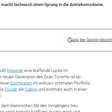
macht technisch einen Sprung in die Antriebsmoderne.
asp bei Google bevor
üllt
Maserati
eine klaffende Lücke im
 neuen Generation des Gran Turismo ist ab
Reise-
Sportwagen
im exklusiv schmalen Portfolio
als
Coupé
, als
Cabrio
und erstmals auch in einer
e.
ti dem klassischen Stil des Vorgängers treu
e, stark betonte Kotflügel, kurzes Heck und