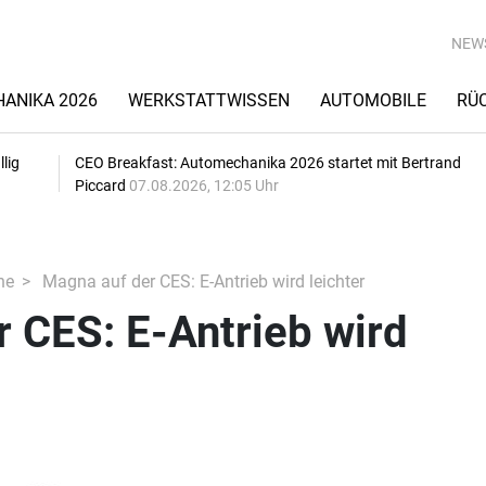
NEW
ANIKA 2026
WERKSTATTWISSEN
AUTOMOBILE
RÜ
lig
CEO Breakfast: Automechanika 2026 startet mit Bertrand
Piccard
07.08.2026, 12:05 Uhr
he
Magna auf der CES: E-Antrieb wird leichter
 CES: E-Antrieb wird