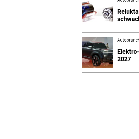
Relukta
schwac
Autobranc
Elektro
2027