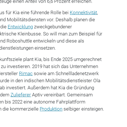
zeuge einen Anteil von 6,6 Prozent erreichen.
us für Kia eine führende Rolle bei
Konnektivität
,
nd Mobilitätsdiensten vor. Deshalb planen die
 die
Entwicklung
zweckgebundener
ktrische Kleinbusse. So will man zum Beispiel für
nd Roboshuttle entwickeln und diese als
dienstleistungen einsetzen.
kunftsziele plant Kia, bis Ende 2025 umgerechnet
o zu investieren. 2019 hat sich das Unternehmen
ersteller
Rimac
sowie am Schnellladenetzwerk
wurde in den indischen Mobilitätsdienstleister Ola
ab investiert. Außerdem hat Kia die Gründung
t dem
Zulieferer
Aptiv vereinbart. Gemeinsam
n bis 2022 eine autonome Fahrplattform
in die kommerzielle
Produktion
selbiger einsteigen.