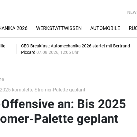
NEW
ANIKA 2026
WERKSTATTWISSEN
AUTOMOBILE
RÜ
lig
CEO Breakfast: Automechanika 2026 startet mit Bertrand
Piccard
07.08.2026, 12:05 Uhr
he
 2025 komplette Stromer-Palette geplant
-Offensive an: Bis 2025
romer-Palette geplant