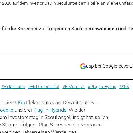
2020 auf dem Investor Day in Seoul unter dem Titel "Plan S" eine umfas
 für die Koreaner zur tragenden Säule heranwachsen und Tei
asp bei Google bevor
#Elektroauto
#Elektromobilität
#E-Mobilität
#Plug-in-Hybrid
#SUV
en bietet
Kia
Elektroautos an. Derzeit gibt es in
odelle
und drei
Plug-in-Hybride
. Wie der
nem Investorentag in Seoul angekündigt hat, sollen
e Stromer folgen. "Plan S" nennen die Koreaner
 in wenigen Jahren einen Wandel des