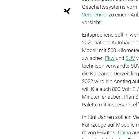
Geschäftssystems vom k
Verbrenner
zu einem Anb
vorsieht.
Entsprechend soll in wen
2021 hat der Autobauer e
Modell mit 500 Kilomete
zwischen
Pkw
und
SUV
v
technisch verwandte SUV
die Koreaner. Derzeit lieg
2022 wird ein Anstieg au
will Kia auch 800-Volt-E-
Minuten erlauben. Plan S
Palette mit insgesamt el
In fünf Jahren soll ein V
Fahrzeuge auf Modelle mi
davon E-Autos.
China
aus