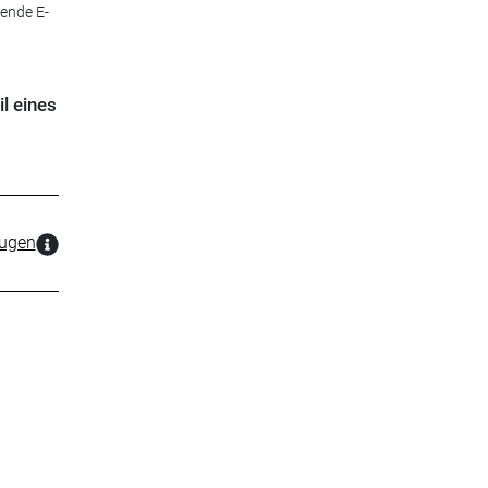
sende E-
l eines
zugen