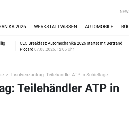
NEW
ANIKA 2026
WERKSTATTWISSEN
AUTOMOBILE
RÜ
lig
CEO Breakfast: Automechanika 2026 startet mit Bertrand
Piccard
07.08.2026, 12:05 Uhr
he
Insolvenzantrag: Teilehändler ATP in Schieflage
ag: Teilehändler ATP in