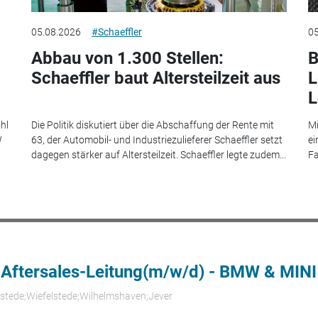
05.08.2026
#Schaeffler
05
Abbau von 1.300 Stellen:
B
Schaeffler baut Altersteilzeit aus
L
L
hl
Die Politik diskutiert über die Abschaffung der Rente mit
Mi
W
63, der Automobil- und Industriezulieferer Schaeffler setzt
ei
dagegen stärker auf Altersteilzeit. Schaeffler legte zudem...
Fa
 Aftersales-Leitung(m/w/d) - BMW & MINI
rstede;Wiefelstede;Wilhelmshaven;Jever