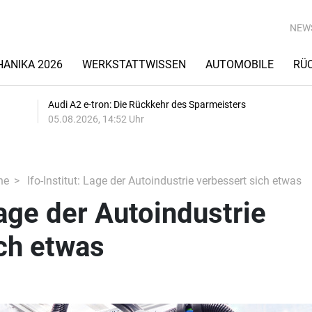
NEW
ANIKA 2026
WERKSTATTWISSEN
AUTOMOBILE
RÜ
Audi A2 e-tron: Die Rückkehr des Sparmeisters
05.08.2026, 14:52 Uhr
he
Ifo-Institut: Lage der Autoindustrie verbessert sich etwas
Lage der Autoindustrie
ch etwas