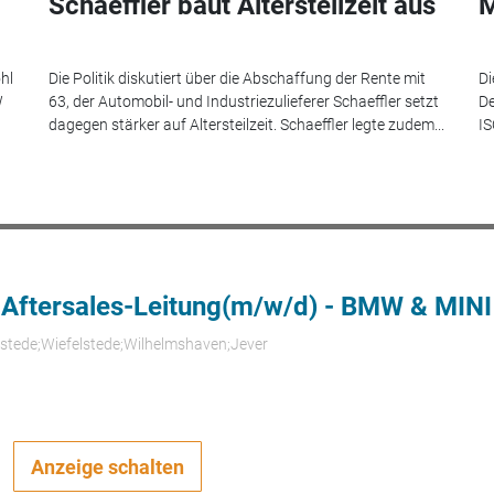
Schaeffler baut Altersteilzeit aus
M
hl
Die Politik diskutiert über die Abschaffung der Rente mit
Di
W
63, der Automobil- und Industriezulieferer Schaeffler setzt
De
dagegen stärker auf Altersteilzeit. Schaeffler legte zudem...
IS
 Aftersales-Leitung(m/w/d) - BMW & MINI
rstede;Wiefelstede;Wilhelmshaven;Jever
Anzeige schalten