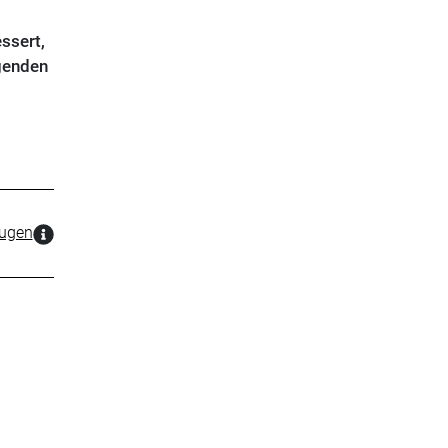
ssert,
igenden
zugen