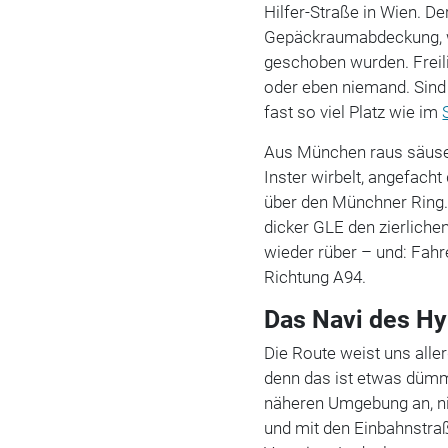
Hilfer-Straße in Wien. De
Gepäckraumabdeckung, w
geschoben wurden. Freili
oder eben niemand. Sind 
fast so viel Platz wie im
Aus München raus säusel
Inster wirbelt, angefach
über den Münchner Ring. 
dicker GLE den zierliche
wieder rüber – und: Fahr
Richtung A94.
Das Navi des Hyu
Die Route weist uns alle
denn das ist etwas dümml
näheren Umgebung an, nic
und mit den Einbahnstra