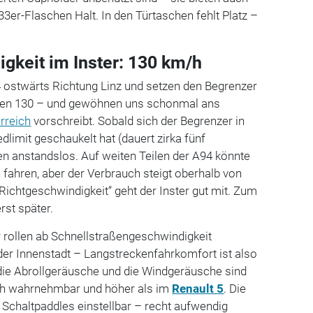
3er-Flaschen Halt. In den Türtaschen fehlt Platz –
gkeit im Inster: 130 km/h
4 ostwärts Richtung Linz und setzen den Begrenzer
hten 130 – und gewöhnen uns schonmal ans
rreich
vorschreibt. Sobald sich der Begrenzer in
dlimit geschaukelt hat (dauert zirka fünf
en anstandslos. Auf weiten Teilen der A94 könnte
 fahren, aber der Verbrauch steigt oberhalb von
„Richtgeschwindigkeit“ geht der Inster gut mit. Zum
st später.
 rollen ab Schnellstraßengeschwindigkeit
der Innenstadt – Langstreckenfahrkomfort ist also
 die Abrollgeräusche und die Windgeräusche sind
ich wahrnehmbar und höher als im
Renault 5
. Die
e Schaltpaddles einstellbar – recht aufwendig