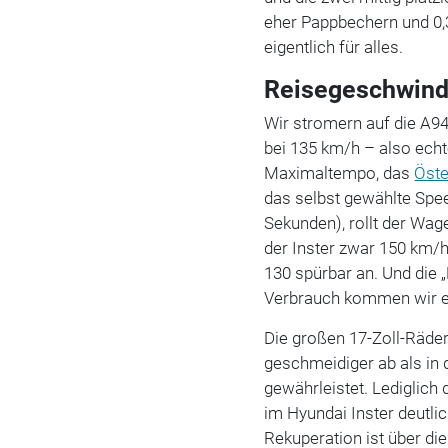
eher Pappbechern und 0,3
eigentlich für alles.
Reisegeschwindi
Wir stromern auf die A9
bei 135 km/h – also ec
Maximaltempo, das
Öste
das selbst gewählte Spee
Sekunden), rollt der Wag
der Inster zwar 150 km/h
130 spürbar an. Und die 
Verbrauch kommen wir er
Die großen 17-Zoll-Räder
geschmeidiger ab als in 
gewährleistet. Lediglich
im Hyundai Inster deutl
Rekuperation ist über di