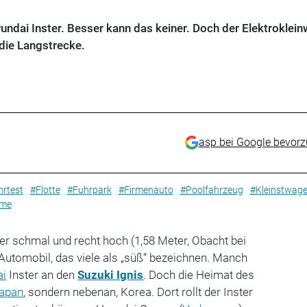
Hyundai Inster. Besser kann das keiner. Doch der Elektroklei
die Langstrecke.
asp bei Google bevor
rtest
#Flotte
#Fuhrpark
#Firmenauto
#Poolfahrzeug
#Kleinstwag
eme
ter schmal und recht hoch (1,58 Meter, Obacht bei
Automobil, das viele als „süß“ bezeichnen. Manch
ai
Inster an den
Suzuki Ignis
. Doch die Heimat des
apan
, sondern nebenan, Korea. Dort rollt der Inster