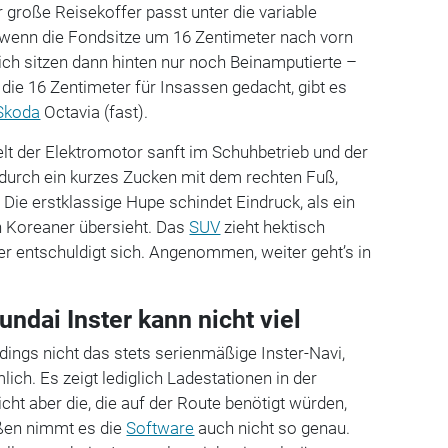
r große Reisekoffer passt unter die variable
enn die Fondsitze um 16 Zentimeter nach vorn
ch sitzen dann hinten nur noch Beinamputierte –
die 16 Zentimeter für Insassen gedacht, gibt es
Skoda
Octavia (fast).
t der Elektromotor sanft im Schuhbetrieb und der
t durch ein kurzes Zucken mit dem rechten Fuß,
Die erstklassige Hupe schindet Eindruck, als ein
n Koreaner übersieht. Das
SUV
zieht hektisch
er entschuldigt sich. Angenommen, weiter geht’s in
ndai Inster kann nicht viel
rdings nicht das stets serienmäßige Inster-Navi,
ich. Es zeigt lediglich Ladestationen in der
ht aber die, die auf der Route benötigt würden,
ßen nimmt es die
Software
auch nicht so genau.