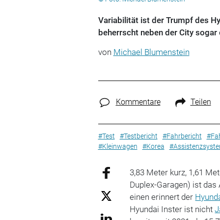
Variabilität ist der Trumpf des 
beherrscht neben der City sogar 
von
Michael Blumenstein
Kommentare
Teilen
#Test
#Testbericht
#Fahrbericht
#Fah
#Kleinwagen
#Korea
#Assistenzsyst
3,83 Meter kurz, 1,61 Me
Duplex-Garagen) ist das 
einen erinnert der
Hyund
Hyundai Inster ist nicht
J