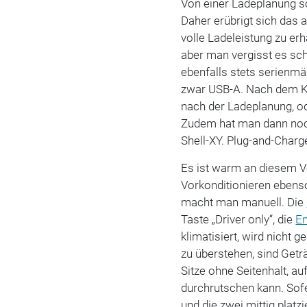
Von einer Ladeplanung so
Daher erübrigt sich das 
volle Ladeleistung zu er
aber man vergisst es sc
ebenfalls stets serienm
zwar USB-A. Nach dem K
nach der Ladeplanung, ode
Zudem hat man dann noc
Shell-XY. Plug-and-Charge
Es ist warm an diesem Vo
Vorkonditionieren ebens
macht man manuell. Die
Taste „Driver only“, die
En
klimatisiert, wird nicht g
zu überstehen, sind Getr
Sitze ohne Seitenhalt, a
durchrutschen kann. Sof
und die zwei mittig platz