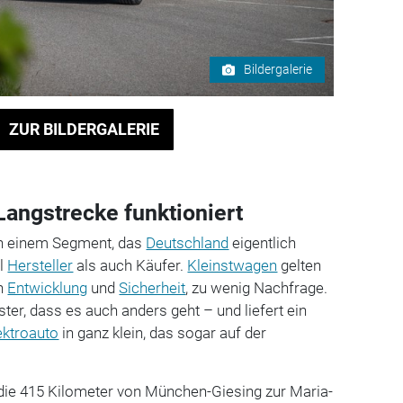
Bildergalerie
ZUR BILDERGALERIE
Langstrecke funktioniert
 in einem Segment, das
Deutschland
eigentlich
hl
Hersteller
als auch Käufer.
Kleinstwagen
gelten
in
Entwicklung
und
Sicherheit
, zu wenig Nachfrage.
ter, dass es auch anders geht – und liefert ein
ektroauto
in ganz klein, das sogar auf der
 die 415 Kilometer von München-Giesing zur Maria-