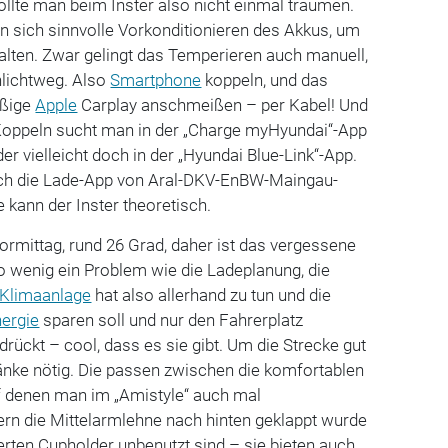
llte man beim Inster also nicht einmal träumen.
an sich sinnvolle Vorkonditionieren des Akkus, um
halten. Zwar gelingt das Temperieren auch manuell,
hlichtweg. Also
Smartphone
koppeln, und das
äßige
Apple
Carplay anschmeißen – per Kabel! Und
oppeln sucht man in der „Charge myHyundai“-App
r vielleicht doch in der „Hyundai Blue-Link“-App.
h die Lade-App von Aral-DKV-EnBW-Maingau-
 kann der Inster theoretisch.
rmittag, rund 26 Grad, daher ist das vergessene
o wenig ein Problem wie die Ladeplanung, die
Klimaanlage
hat also allerhand zu tun und die
ergie
sparen soll und nur den Fahrerplatz
edrückt – cool, dass es sie gibt. Um die Strecke gut
änke nötig. Die passen zwischen die komfortablen
uf denen man im „Amistyle“ auch mal
ern die Mittelarmlehne nach hinten geklappt wurde
ierten Cupholder unbenutzt sind – sie bieten auch