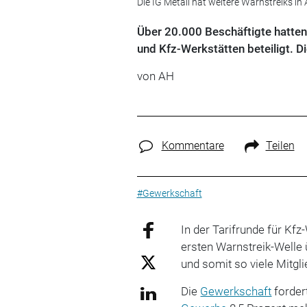
Die IG Metall hat weitere Warnstreiks i
Über 20.000 Beschäftigte hatten 
und Kfz-Werkstätten beteiligt. D
von AH
Kommentare
Teilen
#Gewerkschaft
In der Tarifrunde für Kf
ersten Warnstreik-Welle ü
und somit so viele Mitglie
Die
Gewerkschaft
fordert