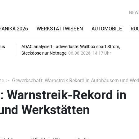
NEW
ANIKA 2026
WERKSTATTWISSEN
AUTOMOBILE
RÜ
aus
ADAC analysiert Ladeverluste: Wallbox spart Strom,
Steckdose nur Notnagel
06.08.2026, 14:17 Uhr
he
Gewerkschaft: Warnstreik-Rekord in Autohäusern und Wer
: Warnstreik-Rekord in
und Werkstätten