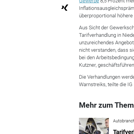
Gewerbe
8,5 Prozent meh
Inflationsausgleichsprä
überproportional höhere
Aus Sicht der Gewerksch
Tarifverhandlung in Ni
unzureichendes Angebot 
nicht verstanden, dass 
bei den Arbeitsbedingun
Kutzner, geschäftsführen
Die Verhandlungen werden
Warnstreiks, teilte die I
Mehr zum Them
Autobranc
Tarifve