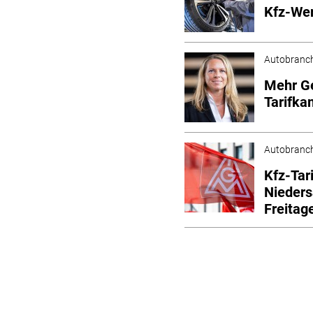
Kfz-Wer
Autobranc
Mehr Ge
Tarifka
Autobranc
Kfz-Tari
Nieders
Freitag