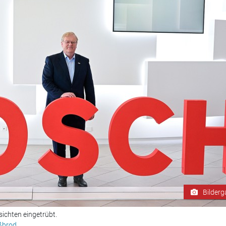
Bilderg
ichten eingetrübt.
ißbrod