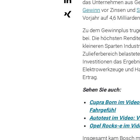
das Unternehmen aus Gerl
Gewinn
vor Zinsen und
S
Vorjahr auf 4,6 Milliarde
Zu dem Gewinnplus truge
bei. Die höchsten Rendit
kleineren Sparten Indust
Zulieferbereich belastet
Investitionen das Ergeb
Elektrowerkzeuge und H
Ertrag.
Sehen Sie auch:
Cupra Born im Video:
Fahrgefühl
Autotest im Video: 
Opel Rocks-e im Vide
Insgesamt kam Bosch mit