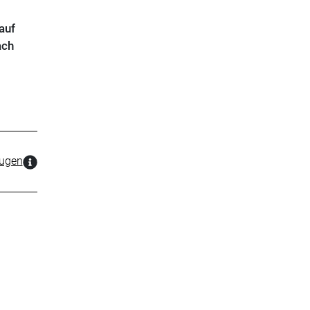
auf
ach
zugen