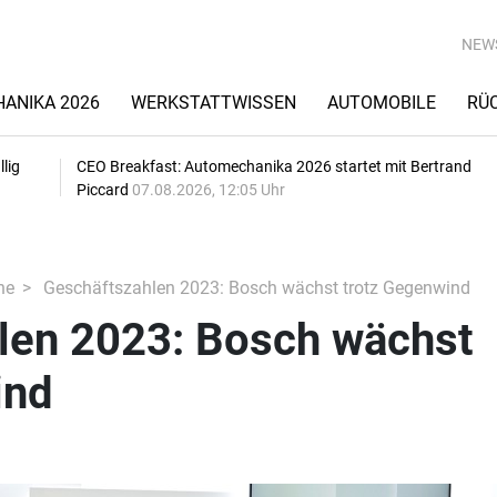
NEW
ANIKA 2026
WERKSTATTWISSEN
AUTOMOBILE
RÜ
lig
CEO Breakfast: Automechanika 2026 startet mit Bertrand
Piccard
07.08.2026, 12:05 Uhr
he
Geschäftszahlen 2023: Bosch wächst trotz Gegenwind
len 2023: Bosch wächst
ind