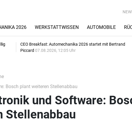
NEW
ANIKA 2026
WERKSTATTWISSEN
AUTOMOBILE
RÜ
lig
CEO Breakfast: Automechanika 2026 startet mit Bertrand
Piccard
07.08.2026, 12:05 Uhr
he
e: Bosch plant weiteren Stellenabbau
tronik und Software: Bos
n Stellenabbau