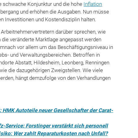
ie schwache Konjunktur und die hohe
Inflation
bergang und erhöhen die Ausgaben. Nun müsse
 Investitionen und Kostendisziplin halten.
 Arbeitnehmervertretern darüber sprechen, wie
n die veränderte Marktlage angepasst werden
emnach vor allem um das Beschäftigungsniveau in
iebs- und Verwaltungsbereichen. Betroffen in
ndorte Abstatt, Hildesheim, Leonberg, Renningen
ie die dazugehörigen Zweigstellen. Wie viele
werden, hängt demzufolge von den Verhandlungen
 HMK Autoteile neuer Gesellschafter der Carat-
-Service: Forstinger verstärkt sich personell
siko: Wer zahlt Reparaturkosten nach Unfall?