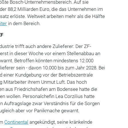
größte Bosch-Unternehmensbereich. Auf sie
t der 88,2 Milliarden Euro, die das Unternehmen im
tz erlöste. Weltweit arbeiten mehr als die Hälfte
iter
in dem Bereich.
ZF
ustrie trifft auch andere Zulieferer: Der ZF-
erst in dieser Woche vor einem Stellenabbau an
warnt. Betroffen könnten mindestens 12.000
ieferer sein - davon 10.000 bis zum Jahr 2028. Bei
 einer Kundgebung vor der Betriebszentrale
 Mitarbeiter ihrem Unmut Luft. Das hoch
n aus Friedrichshafen am Bodensee hatte die
n wollen. Personalchefin Lea Corzilius hatte
n Auftragslage zwar Verständnis für die Sorgen
 zugleich aber vor Panikmache gewarnt.
em
Continental
angekündigt, seine kränkelnde