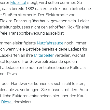
nserer
Mobilität
steigt, wird selten dümmer. So
, dass bereits 1882 das erste elektrisch betriebene
e Straßen stromerte. Der Elektromote von
 Elektro-Fahrzeug überhaupt gewesen sein. Leider
erleitungsbusses nicht den erhofften Kick für eine
reie Transportbewegung ausgelöst.
mmen elektrifizierte
Nutzfahrzeuge
noch immer
Auch wenn viele Betriebe bereits eigene Ladeparks
 Ladekarten an ihre
Mitarbeiter
verteilen, wächst
 schleppend. Für Gewerbetreibende spielen
d Ladedauer eine noch entscheidendere Rolle als
omer-Pkws.
r oder Handwerker können es sich nicht leisten,
desäule zu verbringen. Sie müssen mit dem Auto
ftliche Faktoren entscheiden hier über den Kauf,
r
Diesel
dominiert.