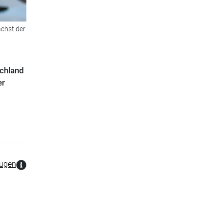
chst der
schland
er
zugen