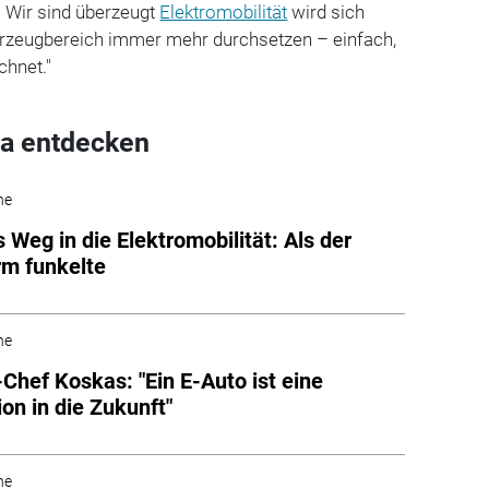
r: Wir sind überzeugt
Elektromobilität
wird sich
hrzeugbereich immer mehr durchsetzen – einfach,
chnet."
a entdecken
he
s Weg in die Elektromobilität: Als der
urm funkelte
he
-Chef Koskas: "Ein E-Auto ist eine
ion in die Zukunft"
he