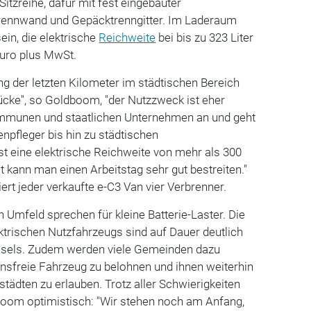
itzreihe, dafür mit fest eingebauter
rennwand und Gepäcktrenngitter. Im Laderaum
sein, die elektrische
Reichweite
bei bis zu 323 Liter
Euro plus MwSt.
ung der letzten Kilometer im städtischen Bereich
Lücke", so Goldboom, "der Nutzzweck ist eher
Kommunen und staatlichen Unternehmen an und geht
enpfleger bis hin zu städtischen
st eine elektrische Reichweite von mehr als 300
t kann man einen Arbeitstag sehr gut bestreiten."
t jeder verkaufte e-C3 Van vier Verbrenner.
n Umfeld sprechen für kleine Batterie-Laster. Die
ktrischen Nutzfahrzeugs sind auf Dauer deutlich
Diesels. Zudem werden viele Gemeinden dazu
nsfreie Fahrzeug zu belohnen und ihnen weiterhin
tädten zu erlauben. Trotz aller Schwierigkeiten
oom optimistisch: "Wir stehen noch am Anfang,