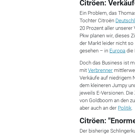
Citröen: Verkäu
Ein Problem, das Thoma
Tochter Citroën
Deutsch
20 Prozent aller unserer
Pkw planen wir, dieses 
der Markt leider nicht so
gesehen – in
Europa
die
Doch das Business ist 
mit
Verbrenner
mittlerwei
Verkäufe auf niedrigem 
dem kleineren Jumpy u
jeweils E-Versionen. Die
von Goldboom an den zu
aber auch an der
Politik
Citröen: "Enorm
Der bisherige Schlingerk