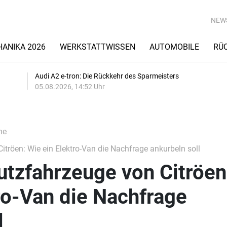
NEW
ANIKA 2026
WERKSTATTWISSEN
AUTOMOBILE
RÜ
Audi A2 e-tron: Die Rückkehr des Sparmeisters
05.08.2026, 14:52 Uhr
he
itröen: Wie ein Elektro-Van die Nachfrage ankurbeln soll
utzfahrzeuge von Citröen
ro-Van die Nachfrage
l