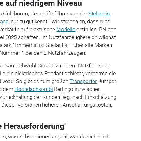
fe auf niedrigem Niveau
s Goldboom, Geschäftsführer von der
Stellantis
-
land
, nur zu gut kennt. "Wir streben an, dass rund
 Verkäufe auf elektrische
Modelle
entfallen. Bei den
Ziel 2025 schaffen. Im Nutzfahrzeugbereich wächst
 stark." Immerhin ist Stellantis – über alle Marken
 Nummer 1 bei den E-Nutzfahrzeugen.
mühsam. Obwohl Citroën zu jedem Nutzfahrzeug
le ein elektrisches Pendant anbietet, verharren die
Niveau. So gibt es zum großen
Transporter
Jumper,
nd dem
Hochdachkombi
Berlingo inzwischen
 Zurückhaltung der Kunden liegt nach Einschätzung
 Diesel-Versionen höheren Anschaffungskosten,
.
e Herausforderung"
urs, was Subventionen angeht, war da sicherlich