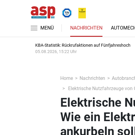
MENÜ
NACHRICHTEN
AUTOMECH
KBA-Statistik: Rückrufaktionen auf Fünfjahreshoch
05.08.2026, 15:22 Uhr
Home
Nachrichten
Autobranc
Elektrische Nutzfahrzeuge von C
Elektrische N
Wie ein Elekt
ankurbeln sol