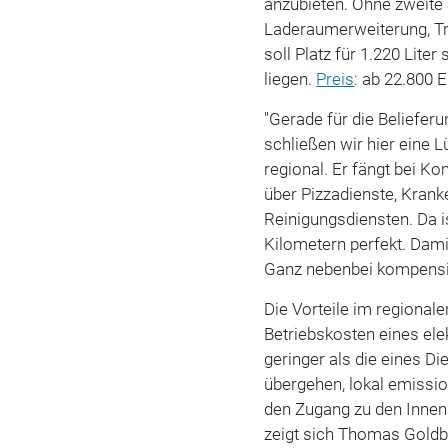
anzubieten. Ohne zweite S
Laderaumerweiterung, T
soll Platz für 1.220 Liter 
liegen.
Preis
: ab 22.800 
"Gerade für die Beliefer
schließen wir hier eine 
regional. Er fängt bei 
über Pizzadienste, Krank
Reinigungsdiensten. Da i
Kilometern perfekt. Dami
Ganz nebenbei kompensier
Die Vorteile im regionale
Betriebskosten eines ele
geringer als die eines 
übergehen, lokal emissio
den Zugang zu den Innens
zeigt sich Thomas Goldb