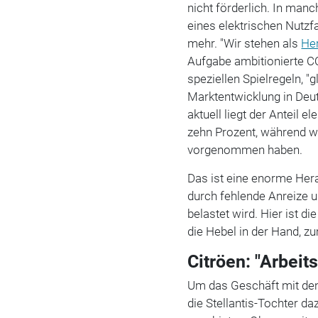
nicht förderlich. In man
eines elektrischen Nutzf
mehr. "Wir stehen als
Her
Aufgabe ambitionierte CO
speziellen Spielregeln, "
Marktentwicklung in Deut
aktuell liegt der Anteil 
zehn Prozent, während wi
vorgenommen haben.
Das ist eine enorme Her
durch fehlende Anreize 
belastet wird. Hier ist di
die Hebel in der Hand, z
Citröen: "Arbeit
Um das Geschäft mit den
die Stellantis-Tochter d