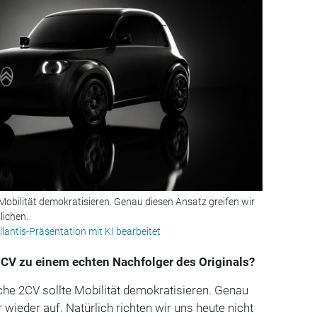
 Mobilität demokratisieren. Genau diesen Ansatz greifen wir
lichen.
llantis-Präsentation mit KI bearbeitet
CV zu einem echten Nachfolger des Originals?
che 2CV sollte Mobilität demokratisieren. Genau
 wieder auf. Natürlich richten wir uns heute nicht