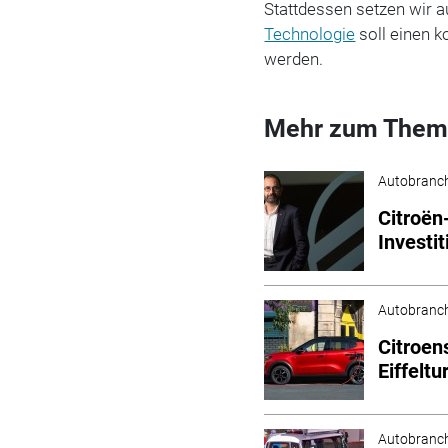
Stattdessen setzen wir au
Technologie
soll einen 
werden.
Mehr zum Them
Autobranc
Citroën
Investit
Autobranc
Citroen
Eiffelt
Autobranc