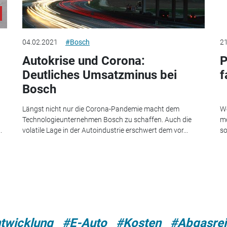
04.02.2021
#Bosch
21
Autokrise und Corona:
P
Deutliches Umsatzminus bei
f
Bosch
Längst nicht nur die Corona-Pandemie macht dem
We
Technologieunternehmen Bosch zu schaffen. Auch die
mö
.
volatile Lage in der Autoindustrie erschwert dem vor...
so
twicklung
#E-Auto
#Kosten
#Abgasrei