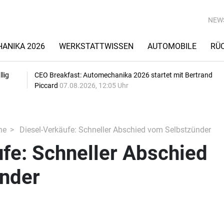
NEW
ANIKA 2026
WERKSTATTWISSEN
AUTOMOBILE
RÜ
lig
CEO Breakfast: Automechanika 2026 startet mit Bertrand
Piccard
07.08.2026, 12:05 Uhr
he
Diesel-Verkäufe: Schneller Abschied vom Selbstzünder
fe: Schneller Abschied
nder