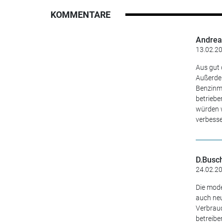
KOMMENTARE
Andrea
13.02.20
Aus gut 
Außerde
Benzinmo
betriebe
würden w
verbesse
D.Busc
24.02.20
Die mode
auch neu
Verbrauc
betreibe