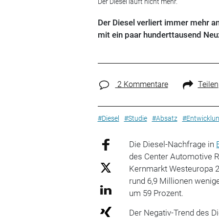
Der Diesel läuft nicht mehr.
Der Diesel verliert immer mehr a
mit ein paar hunderttausend Neu
2 Kommentare
Teilen
#Diesel
#Studie
#Absatz
#Entwicklu
Die Diesel-Nachfrage in
des Center Automotive R
Kernmarkt Westeuropa 2
rund 6,9 Millionen wenig
um 59 Prozent.
Der Negativ-Trend des Di