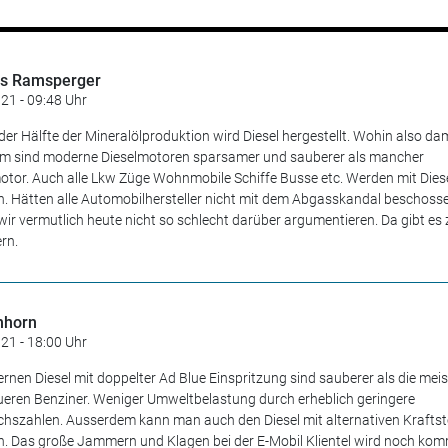
s Ramsperger
21 - 09:48 Uhr
der Hälfte der Mineralölproduktion wird Diesel hergestellt. Wohin also dam
m sind moderne Dieselmotoren sparsamer und sauberer als mancher
tor. Auch alle Lkw Züge Wohnmobile Schiffe Busse etc. Werden mit Dies
n. Hätten alle Automobilhersteller nicht mit dem Abgasskandal beschoss
ir vermutlich heute nicht so schlecht darüber argumentieren. Da gibt es 
rn.
hhorn
21 - 18:00 Uhr
rnen Diesel mit doppelter Ad Blue Einspritzung sind sauberer als die meis
eren Benziner. Weniger Umweltbelastung durch erheblich geringere
hszahlen. Ausserdem kann man auch den Diesel mit alternativen Kraftst
n. Das große Jammern und Klagen bei der E-Mobil Klientel wird noch ko