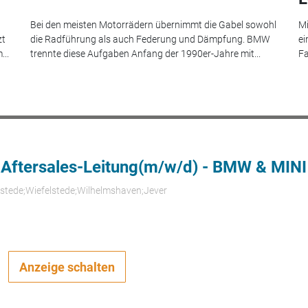
Bei den meisten Motorrädern übernimmt die Gabel sowohl
Mi
zt
die Radführung als auch Federung und Dämpfung. BMW
ei
...
trennte diese Aufgaben Anfang der 1990er-Jahre mit...
Fa
 Aftersales-Leitung(m/w/d) - BMW & MINI
rstede;Wiefelstede;Wilhelmshaven;Jever
Anzeige schalten