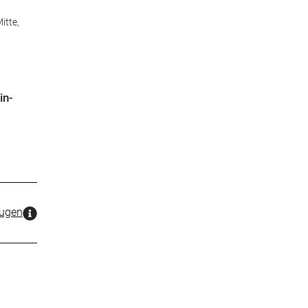
itte,
in-
zugen