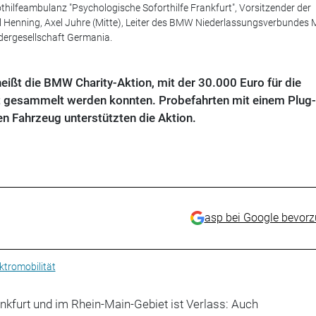
in Nothilfeambulanz "Psychologische Soforthilfe Frankfurt", Vorsitzender der
ael Henning, Axel Juhre (Mitte), Leiter des BMW Niederlassungsverbundes M
dergesellschaft Germania.
heißt die BMW Charity-Aktion, mit der 30.000 Euro für die
urt gesammelt werden konnten. Probefahrten mit einem Plug-
en Fahrzeug unterstützten die Aktion.
asp bei Google bevor
ktromobilität
ankfurt und im Rhein-Main-Gebiet ist Verlass: Auch