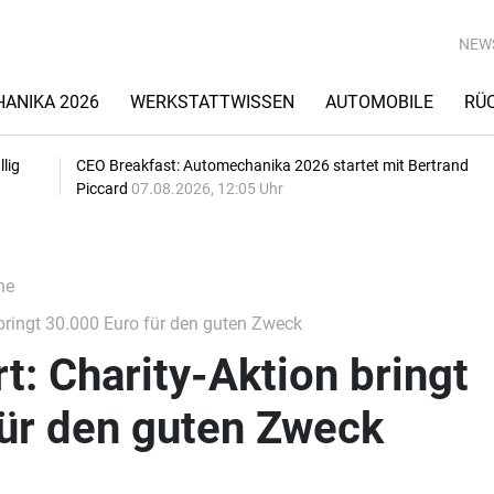
NEW
ANIKA 2026
WERKSTATTWISSEN
AUTOMOBILE
RÜ
lig
CEO Breakfast: Automechanika 2026 startet mit Bertrand
Piccard
07.08.2026, 12:05 Uhr
he
bringt 30.000 Euro für den guten Zweck
: Charity-Aktion bringt
für den guten Zweck