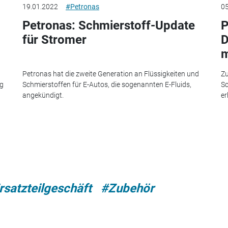
19.01.2022
#Petronas
05
Petronas: Schmierstoff-Update
P
für Stromer
D
m
Petronas hat die zweite Generation an Flüssigkeiten und
Zu
ng
Schmierstoffen für E-Autos, die sogenannten E-Fluids,
Sc
angekündigt.
er
rsatzteilgeschäft
#Zubehör