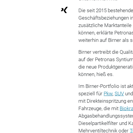
Die seit 2015 bestehende
Geschäftsbeziehungen in
zusätzliche Marktanteile
können, erklärte Petron
weiterhin auf Birner als 
Birner vertreibt die Qual
auf der Petronas Synti
die neue Produktgenerati
können, hieß es.
Im Birner-Portfolio ist ak
speziell für
Pkw
,
SUV
un
mit Direkteinspritzung e
Fahrzeuge, die mit
Biokra
Abgasbehandlungssystem
Dieselpartikelfilter und K
Mehrventiltechnik oder
T