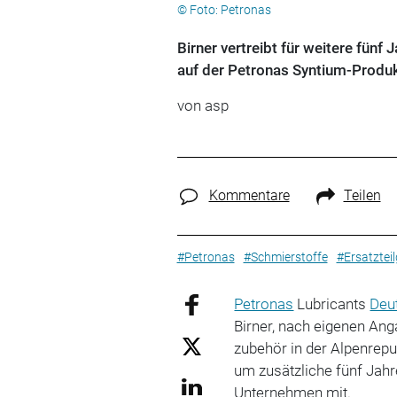
© Foto: Petronas
Birner vertreibt für weitere fünf
auf der Petronas Syntium-Produk
von asp
Kommentare
Teilen
#Petronas
#Schmierstoffe
#Ersatztei
Petronas
Lubricants
Deu
Birner, nach eigenen Ang
zubehör in der Alpenrepu
um zusätzliche fünf Jahre
Unternehmen mit.