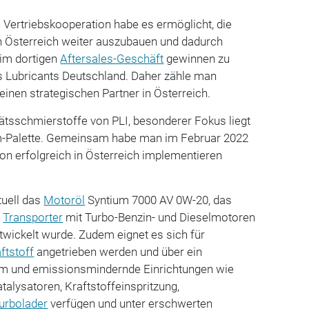
 Vertriebskooperation habe es ermöglicht, die
 Österreich weiter auszubauen und dadurch
 im dortigen
Aftersales-Geschäft
gewinnen zu
as Lubricants Deutschland. Daher zähle man
seinen strategischen Partner in Österreich.
itätsschmierstoffe von PLI, besonderer Fokus liegt
um-Palette. Gemeinsam habe man im Februar 2022
on erfolgreich in Österreich implementieren
tuell das
Motoröl
Syntium 7000 AV 0W-20, das
d
Transporter
mit Turbo-Benzin- und Dieselmotoren
ntwickelt wurde. Zudem eignet es sich für
ftstoff
angetrieben werden und über ein
 und emissionsmindernde Einrichtungen wie
atalysatoren, Kraftstoffeinspritzung,
urbolader
verfügen und unter erschwerten