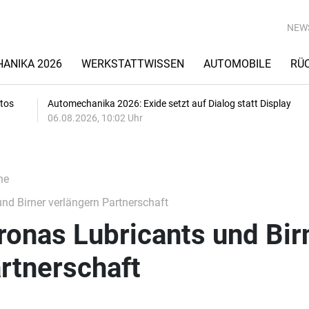
NEW
ANIKA 2026
WERKSTATTWISSEN
AUTOMOBILE
RÜ
utos
Automechanika 2026: Exide setzt auf Dialog statt Display
06.08.2026, 10:02 Uhr
he
nd Birner verlängern Partnerschaft
ronas Lubricants und Bir
rtnerschaft