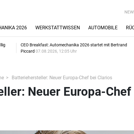
NEW
ANIKA 2026
WERKSTATTWISSEN
AUTOMOBILE
RÜ
lig
CEO Breakfast: Automechanika 2026 startet mit Bertrand
Piccard
07.08.2026, 12:05 Uhr
he
Batteriehersteller: Neuer Europa-Chef bei Clarios
eller: Neuer Europa-Chef