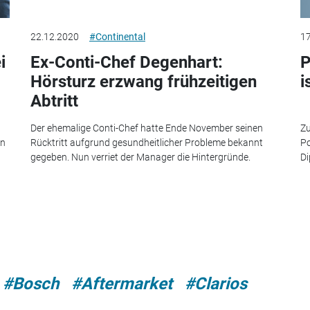
22.12.2020
#Continental
17
i
Ex-Conti-Chef Degenhart:
P
Hörsturz erzwang frühzeitigen
i
Abtritt
Der ehemalige Conti-Chef hatte Ende November seinen
Z
an
Rücktritt aufgrund gesundheitlicher Probleme bekannt
Po
gegeben. Nun verriet der Manager die Hintergründe.
Di
#Bosch
#Aftermarket
#Clarios