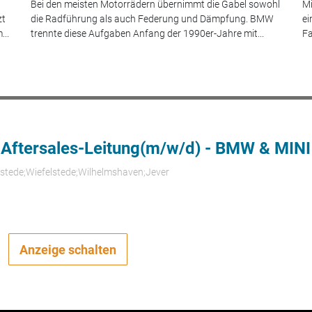
Bei den meisten Motorrädern übernimmt die Gabel sowohl
Mi
zt
die Radführung als auch Federung und Dämpfung. BMW
ei
...
trennte diese Aufgaben Anfang der 1990er-Jahre mit...
Fa
 Aftersales-Leitung(m/w/d) - BMW & MINI
rstede;Wiefelstede;Wilhelmshaven;Jever
Anzeige schalten