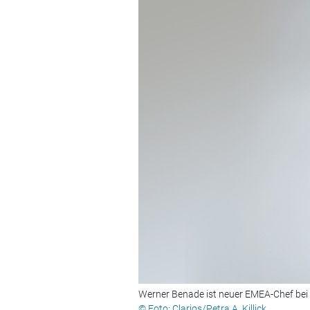
Werner Benade ist neuer EMEA-Chef bei C
© Foto: Clarios/Petra A. Killick