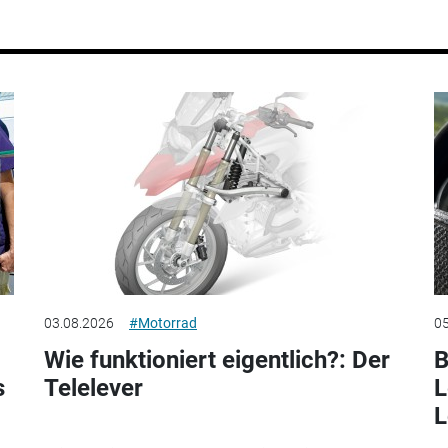
03.08.2026
#Motorrad
05
Wie funktioniert eigentlich?: Der
B
s
Telelever
L
L