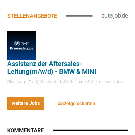
STELLENANGEBOTE
Assistenz der Aftersales-
Leitung(m/w/d) - BMW & MINI
Oldenburg (Oldb);Westerstede;Wiefelstede;Wilhelmshaven;Jever
weitere Jobs
Anzeige schalten
KOMMENTARE