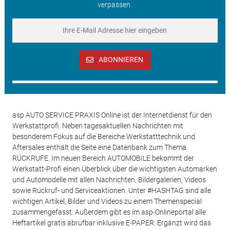
verpassen.
ABONNIEREN
asp AUTO SERVICE PRAXIS Online ist der Internetdienst für den
Werkstattprofi. Neben tagesaktuellen Nachrichten mit
besonderem Fokus auf die Bereiche Werkstatttechnik und
Aftersales enthält die Seite eine Datenbank zum Thema
RÜCKRUFE. Im neuen Bereich AUTOMOBILE bekommt der
Werkstatt-Profi einen Überblick über die wichtigsten Automarken
und Automodelle mit allen Nachrichten, Bildergalerien, Videos
sowie Rückruf- und Serviceaktionen. Unter #HASHTAG sind alle
wichtigen Artikel, Bilder und Videos zu einem Themenspecial
zusammengefasst. Außerdem gibt es im asp-Onlineportal alle
Heftartikel gratis abrufbar inklusive E-PAPER. Ergänzt wird das