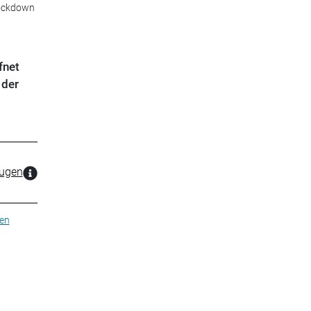
Lockdown
fnet
 der
zugen
en