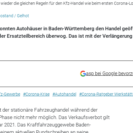
 wieder die gleichen Regeln für den Kfz-Handel wie beim ersten Corona-
otostand / Gelhot
nnten Autohäuser in Baden-Württemberg den Handel geöf
der Ersatzteilbereich überwog. Das ist mit der Verlängerung
asp bei Google bevor
fz-Gewerbe
#Corona-Krise
#Autohandel
#Corona-Ratgeber Werkstätt
t der stationäre Fahrzeughandel während der
hase nicht mehr möglich. Das Verkaufsverbot gilt
ar 2021. Das Kraftfahrzeuggewebe Baden-
 einem aktuellen Rundschreiben an seine