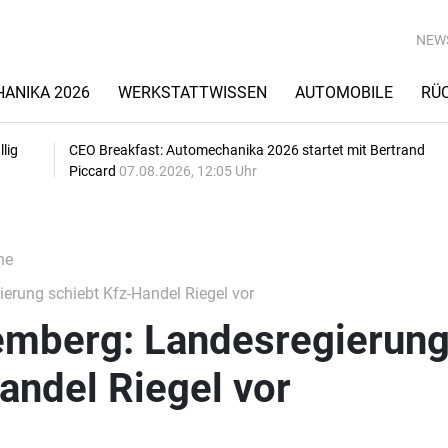
NEW
ANIKA 2026
WERKSTATTWISSEN
AUTOMOBILE
RÜ
lig
CEO Breakfast: Automechanika 2026 startet mit Bertrand
Piccard
07.08.2026, 12:05 Uhr
he
rung schiebt Kfz-Handel Riegel vor
mberg: Landesregierun
andel Riegel vor