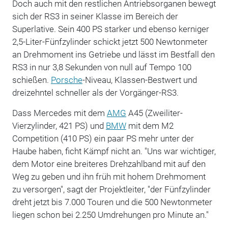
Doch auch mit den restlichen Antriebsorganen bewegt
sich der RS3 in seiner Klasse im Bereich der
Superlative. Sein 400 PS starker und ebenso kerniger
2,5-Liter-Fünfzylinder schickt jetzt 500 Newtonmeter
an Drehmoment ins Getriebe und lässt im Bestfall den
RS3 in nur 3,8 Sekunden von null auf Tempo 100
schießen.
Porsche
-Niveau, Klassen-Bestwert und
dreizehntel schneller als der Vorgänger-RS3.
Dass Mercedes mit dem
AMG
A45 (Zweiliter-
Vierzylinder, 421 PS) und
BMW
mit dem M2
Competition (410 PS) ein paar PS mehr unter der
Haube haben, ficht Kämpf nicht an. "Uns war wichtiger,
dem Motor eine breiteres Drehzahlband mit auf den
Weg zu geben und ihn früh mit hohem Drehmoment
zu versorgen", sagt der Projektleiter, "der Fünfzylinder
dreht jetzt bis 7.000 Touren und die 500 Newtonmeter
liegen schon bei 2.250 Umdrehungen pro Minute an."