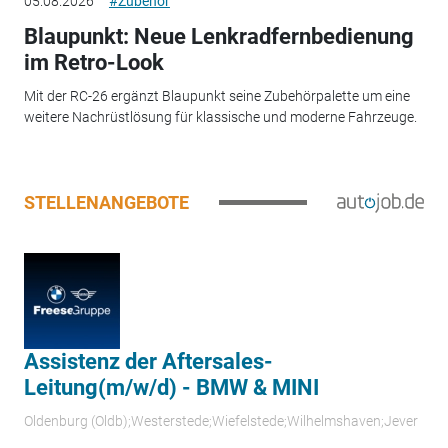
05.08.2026
#Zubehör
Blaupunkt: Neue Lenkradfernbedienung
im Retro-Look
Mit der RC-26 ergänzt Blaupunkt seine Zubehörpalette um eine
weitere Nachrüstlösung für klassische und moderne Fahrzeuge.
STELLENANGEBOTE
Assistenz der Aftersales-
Leitung(m/w/d) - BMW & MINI
Oldenburg (Oldb);Westerstede;Wiefelstede;Wilhelmshaven;Jever