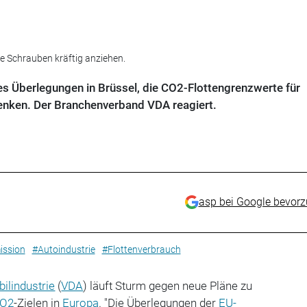
ie Schrauben kräftig anziehen.
s Überlegungen in Brüssel, die CO2-Flottengrenzwerte für
enken. Der Branchenverband VDA reagiert.
asp bei Google bevor
ssion
#Autoindustrie
#Flottenverbrauch
ilindustrie
(
VDA
) läuft Sturm gegen neue Pläne zu
O2
-Zielen in
Europa
. "Die Überlegungen der
EU-