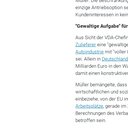
Müller. Die Beschränkung
einzige Antriebsoption s
Kundeninteressen in kein
"Gewaltige Aufgabe" für
Aus Sicht der VDA-Chefin
Zulieferer
eine "gewaltige
Autoindustrie
mit "voller
sei. Allein in
Deutschlan
Milliarden Euro in den W
damit einen konstruktiven
Müller bemängelte, dass 
wirtschaftlichen und so
einbeziehe, von der EU i
Arbeitsplätze
, gerade im
Berechnungen des Verban
betroffen sein.