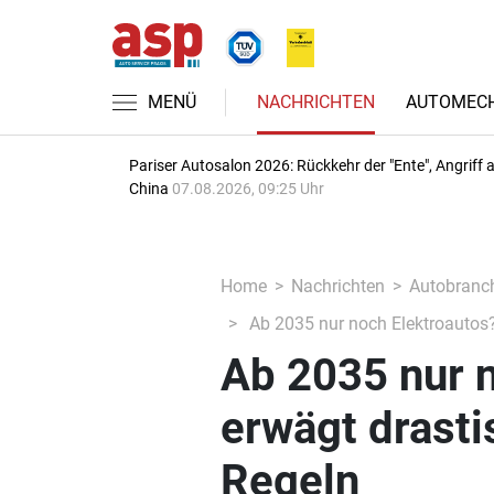
MENÜ
NACHRICHTEN
AUTOMECH
Pariser Autosalon 2026: Rückkehr der "Ente", Angriff 
China
07.08.2026, 09:25 Uhr
Home
Nachrichten
Autobranc
Ab 2035 nur noch Elektroautos?
Ab 2035 nur n
erwägt drast
Regeln