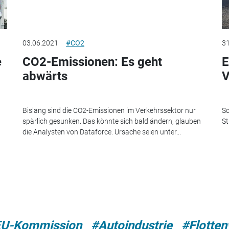
03.06.2021
#CO2
31
e
CO2-Emissionen: Es geht
E
abwärts
V
Bislang sind die CO2-Emissionen im Verkehrssektor nur
Sc
spärlich gesunken. Das könnte sich bald ändern, glauben
St
die Analysten von Dataforce. Ursache seien unter...
U-Kommission
#Autoindustrie
#Flotte