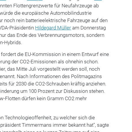
annten Flottengrenzwerte für Neufahrzeuge ab
 würde die europäische Automobilindustrie
ur noch rein batterieelektrische Fahrzeuge auf den
 VDA-Präsidentin
Hildegard Müller
am Donnerstag
ht nur das Ende des Verbrennungsmotors, sondern
n-Hybrids.
 fordert die EU-Kommission in einem Entwurf eine
ierung der CO2-Emissionen als ohnehin schon.
r, das Mitte Juli vorgestellt werden soll, noch
genannt. Nach Informationen des Politmagazins
ereits für 2030 die CO2-Schrauben kräftig anziehen.
Minderung um 100 Prozent zur Diskussion stehen.
Pkw-Flotten dürfen kein Gramm CO2 mehr
on Technologieoffenheit, zu welcher sich die
epräsident Timmermans immer bekannt hat", sagte