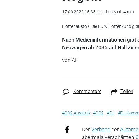
17.06.2021 15:33 Uhr | Lesezeit: 4 min
Flottenaustoß: Die EU will offenkundig d
Nach Medieninformationen gibt e
Neuwagen ab 2035 auf Null zu s
von AH
Kommentare
Teilen
#CO2-Ausstoß
#CO2
#EU
#EU-Kommi
Der
Verband
der
Automob
abermals verschärften
C