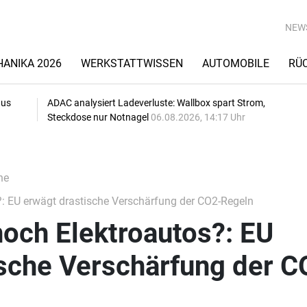
NEW
ANIKA 2026
WERKSTATTWISSEN
AUTOMOBILE
RÜ
aus
ADAC analysiert Ladeverluste: Wallbox spart Strom,
Steckdose nur Notnagel
06.08.2026, 14:17 Uhr
he
: EU erwägt drastische Verschärfung der CO2-Regeln
och Elektroautos?: EU
ische Verschärfung der C