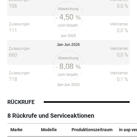
106
0,0 %
Abweichung
4,50
-
%
Zulassungen
Marktanteil
zum Vorjahr
111
0,0 %
Jun 2025
Jan-Jun 2026
Zulassungen
Marktanteil
660
0,0 %
Abweichung
8,08
-
%
Zulassungen
Marktanteil
zum Vorjahr
718
0,1 %
Jan-Jun 2025
RÜCKRUFE
8 Rückrufe und Serviceaktionen
Marke
Modelle
Produktionszeitraum
in asp ve