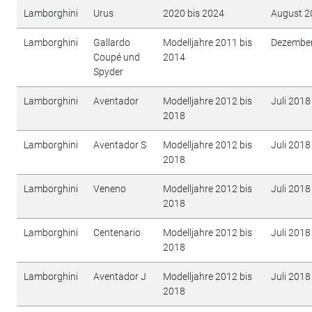
Lamborghini
Urus
2020 bis 2024
August 2
Lamborghini
Gallardo
Modelljahre 2011 bis
Dezembe
Coupé und
2014
Spyder
Lamborghini
Aventador
Modelljahre 2012 bis
Juli 2018
2018
Lamborghini
Aventador S
Modelljahre 2012 bis
Juli 2018
2018
Lamborghini
Veneno
Modelljahre 2012 bis
Juli 2018
2018
Lamborghini
Centenario
Modelljahre 2012 bis
Juli 2018
2018
Lamborghini
Aventador J
Modelljahre 2012 bis
Juli 2018
2018