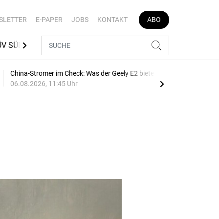
SLETTER
E-PAPER
JOBS
KONTAKT
ABO
ÜV SÜD
MEDIATHEK
AUTOJOB
China-Stromer im Check: Was der Geely E2 bietet
Bre
06.08.2026, 11:45 Uhr
10:1