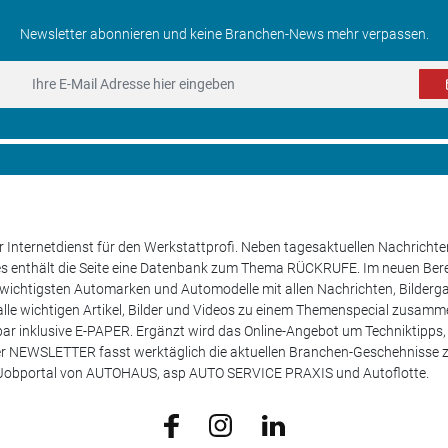
Newsletter abonnieren und keine Branchen-News mehr verpassen.
 Internetdienst für den Werkstattprofi. Neben tagesaktuellen Nachricht
les enthält die Seite eine Datenbank zum Thema RÜCKRUFE. Im neuen B
e wichtigsten Automarken und Automodelle mit allen Nachrichten, Bilderga
lle wichtigen Artikel, Bilder und Videos zu einem Themenspecial zusamm
rufbar inklusive E-PAPER. Ergänzt wird das Online-Angebot um Techniktipp
ser NEWSLETTER fasst werktäglich die aktuellen Branchen-Geschehnisse
m Jobportal von AUTOHAUS, asp AUTO SERVICE PRAXIS und Autoflotte.