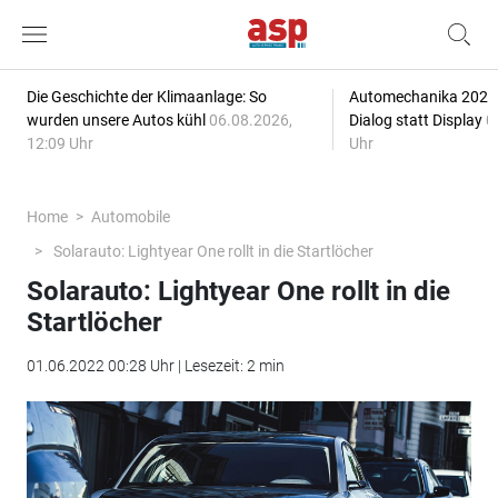
Die Geschichte der Klimaanlage: So
Automechanika 2026: 
wurden unsere Autos kühl
06.08.2026,
Dialog statt Display
0
12:09 Uhr
Uhr
Home
Automobile
Solarauto: Lightyear One rollt in die Startlöcher
Solarauto: Lightyear One rollt in die
Startlöcher
01.06.2022 00:28 Uhr | Lesezeit: 2 min