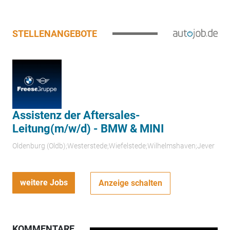
STELLENANGEBOTE
Assistenz der Aftersales-
Leitung(m/w/d) - BMW & MINI
Oldenburg (Oldb);Westerstede;Wiefelstede;Wilhelmshaven;Jever
weitere Jobs
Anzeige schalten
KOMMENTARE